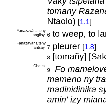
Vaky tsipelana
tomany Razan
Ntaolo)
[
1.1
]
Fanazavàna teny
to weep, to l
6
anglisy
Fanazavàna teny
pleurer
[
1.8
]
7
frantsay
[tomañy] [Sak
8
Ohatra
Fo mamelovel
9
mameno ny trat
madinidinika s
amin' izy mian