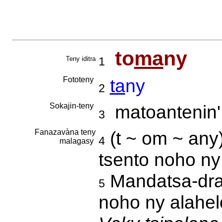
to
ma
ny
Teny iditra
1
Fototeny
ta
ny
2
Sokajin-teny
matoantenin' 
3
Fanazavàna teny
(t ~ om ~ an
4
malagasy
tsento noho ny
Mandatsa-dra
5
noho ny alahel