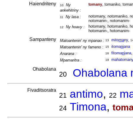
Haiendriteny
tomany
, tomaniko, toman
Ny
10
ankehitriny :
notomany, notomaniko, no
Ny lasa :
11
notomanin-, notomanim-
hotomany, hotomaniko, ho
Ny hoavy :
12
hotomanin-, hotomanim-
Sampanteny
mito
ma
ny
,
Matoantenin' ny mpanao :
13
1
itoma
ni
ana
Matoantenin' ny fameno :
15
fitoma
ni
ana
Anarana :
16
mahatoman
Mpamaritra :
19
Ohabolana
Ohabolana m
20
Fivaditsoratra
antimo
,
ma
21
22
Timona
,
tom
24