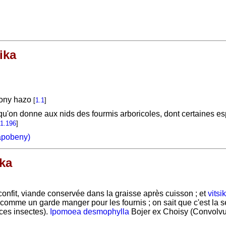
ika
bony hazo
[
1.1
]
'on donne aux nids des fourmis arboricoles, dont certaines esp
1.196
]
apobeny)
ika
confit, viande conservée dans la graisse après cuisson ; et
vitsi
comme un garde manger pour les fournis ; on sait que c'est la s
 ces insectes).
Ipomoea desmophylla
Bojer ex Choisy (Convolv