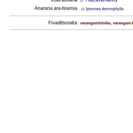
11
Anarana ara-tsiansa
Ipomoea desmophylla
12
Fivaditsoratra
varangambitsika, varangam-b