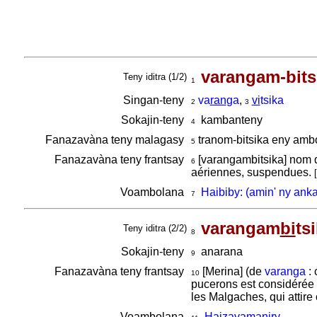
varangam-bits
Teny iditra (1/2)
1
Singan-teny
va
ran
ga
,
vi
tsika
2
3
Sokajin-teny
kambanteny
4
Fanazavàna teny malagasy
tranom-bitsika eny am
5
Fanazavàna teny frantsay
[varangambitsika] nom qu
6
aériennes, suspendues.
[
Voambolana
Haibiby: (amin' ny ank
7
varangam
bi
ts
Teny iditra (2/2)
8
Sokajin-teny
anarana
9
Fanazavàna teny frantsay
[Merina] (de
varanga
: 
10
pucerons est considérée 
les Malgaches, qui attire
Voambolana
Haizavamaniry