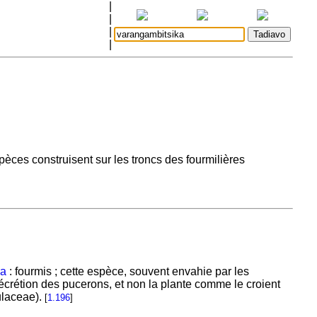
|
|
|
|
èces construisent sur les troncs des fourmilières
ka
: fourmis ; cette espèce, souvent envahie par les
écrétion des pucerons, et non la plante comme le croient
ulaceae).
[
1.196
]