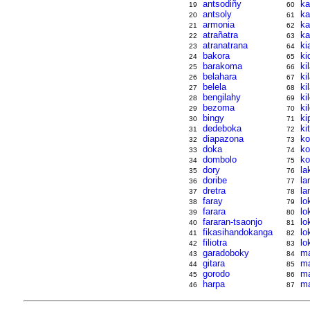
antsodiñy
ka
19
60
antsoly
ka
20
61
armonia
k
21
62
atrañatra
ka
22
63
atranatrana
ki
23
64
bakora
ki
24
65
barakoma
ki
25
66
belahara
ki
26
67
belela
ki
27
68
bengilahy
ki
28
69
bezoma
ki
29
70
bingy
ki
30
71
dedeboka
ki
31
72
diapazona
ko
32
73
doka
ko
33
74
dombolo
ko
34
75
dory
la
35
76
doribe
la
36
77
dretra
la
37
78
faray
lo
38
79
farara
lo
39
80
fararan-tsaonjo
lo
40
81
fikasihandokanga
lo
41
82
filiotra
lo
42
83
garadoboky
m
43
84
gitara
ma
44
85
gorodo
ma
45
86
harpa
ma
46
87