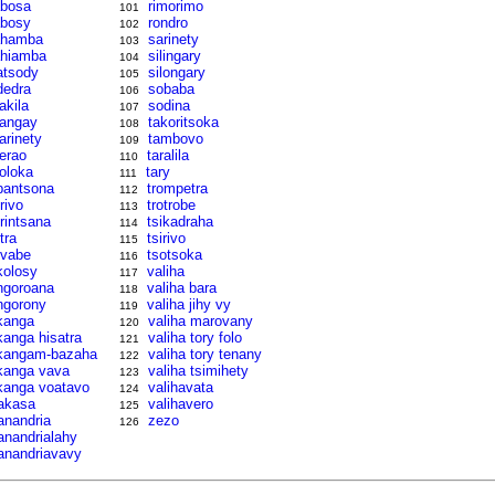
bosa
rimorimo
101
bosy
rondro
102
ahamba
sarinety
103
hiamba
silingary
104
atsody
silongary
105
dedra
sobaba
106
lakila
sodina
107
langay
takoritsoka
108
larinety
tambovo
109
lerao
taralila
110
loloka
tary
111
pantsona
trompetra
112
trivo
trotrobe
113
rintsana
tsikadraha
114
tra
tsirivo
115
vabe
tsotsoka
116
kolosy
valiha
117
ngoroana
valiha bara
118
ngorony
valiha jihy vy
119
kanga
valiha marovany
120
kanga hisatra
valiha tory folo
121
kangam-bazaha
valiha tory tenany
122
kanga vava
valiha tsimihety
123
kanga voatavo
valihavata
124
akasa
valihavero
125
nandria
zezo
126
nandrialahy
nandriavavy