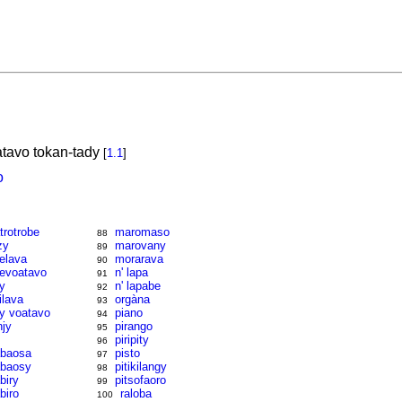
atavo tokan-tady
[
1.1
]
o
trotrobe
maromaso
88
zy
marovany
89
jelava
morarava
90
jevoatavo
n' lapa
91
jy
n' lapabe
92
jilava
orgàna
93
jy voatavo
piano
94
njy
pirango
95
piripity
96
baosa
pisto
97
baosy
pitikilangy
98
biry
pitsofaoro
99
biro
raloba
100