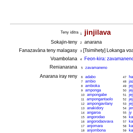
jinjilava
Teny iditra
1
Sokajin-teny
anarana
2
Fanazavàna teny malagasy
[Tsimihety] Lokanga vo
3
Voambolana
Feon-kira: zavamanen
4
Renianarana
zavamaneno
5
Anarana iray reny
adabo
ha
6
47
ambio
ja
7
48
ambioka
je
8
49
amponga
je
9
50
ampongabe
je
10
51
ampongantaolo
je
11
52
ampongavilany
je
12
53
anakidory
je
13
54
angaroa
jy
14
55
angorodao
ka
15
56
angorodaovava
ka
16
57
anjomara
ka
17
58
anjombona
ka
18
59