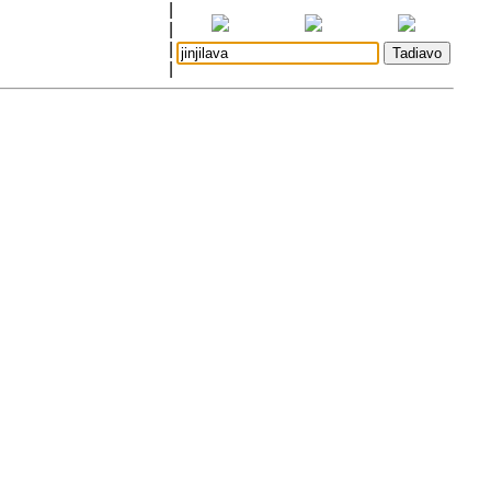
|
|
|
|