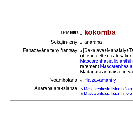
kokomba
Teny iditra
1
Sokajin-teny
anarana
2
Fanazavàna teny frantsay
[Sakalava+Mahafaly+Tan
3
obtenir cette cicatrisation
Mascarenhasia lisianthif
rarement
Mascarenhasia
Madagascar mais une var
Voambolana
Haizavamaniry
4
Anarana ara-tsiansa
Mascarenhasia lisianthiflora
5
Mascarenhasia lisianthiflora
6