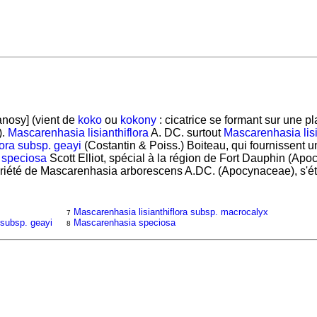
osy] (vient de
koko
ou
kokony
: cicatrice se formant sur une pl
).
Mascarenhasia lisianthiflora
A. DC. surtout
Mascarenhasia lisi
lora subsp. geayi
(Costantin & Poiss.) Boiteau, qui fournissent u
 speciosa
Scott Elliot, spécial à la région de Fort Dauphin (Ap
iété de Mascarenhasia arborescens A.DC. (Apocynaceae), s'éte
Mascarenhasia lisianthiflora subsp. macrocalyx
7
 subsp. geayi
Mascarenhasia speciosa
8