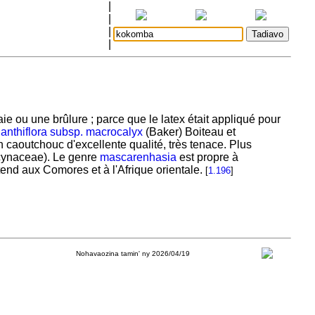
|
|
|
|
aie ou une brûlure ; parce que le latex était appliqué pour
anthiflora subsp. macrocalyx
(Baker) Boiteau et
n caoutchouc d'excellente qualité, très tenace. Plus
ocynaceae). Le genre
mascarenhasia
est propre à
nd aux Comores et à l'Afrique orientale.
[
1.196
]
Nohavaozina tamin' ny 2026/04/19