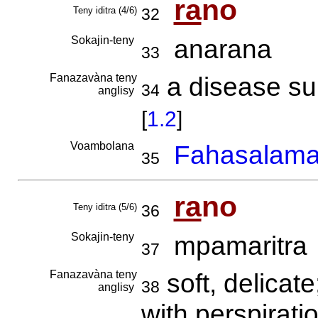
ra
no
Teny iditra (4/6)
32
Sokajin-teny
anarana
33
Fanazavàna teny
a disease su
34
anglisy
[
1.2
]
Voambolana
Fahasalam
35
ra
no
Teny iditra (5/6)
36
Sokajin-teny
mpamaritra
37
Fanazavàna teny
soft, delicate
38
anglisy
with perspirati