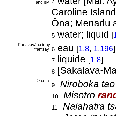
water [Mal. Ay
4
anglisy
Caroline Islan
Ôna; Menadu a
water; liquid
[
5
Fanazavàna teny
eau
[
1.8
,
1.196
]
6
frantsay
liquide
[
1.8
]
7
[Sakalava-Ma
8
Ohatra
Niroboka tao
9
Misotro
ran
10
Nalahatra t
11