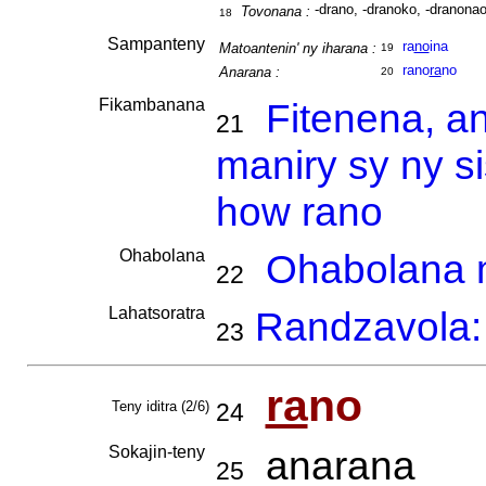
-drano, -dranoko, -dranonao
Tovonana :
18
Sampanteny
ra
no
ina
Matoantenin' ny iharana :
19
rano
ra
no
Anarana :
20
Fikambanana
Fitenena, a
21
maniry sy ny s
how rano
Ohabolana
Ohabolana m
22
Lahatsoratra
Randzavola: 
23
ra
no
Teny iditra (2/6)
24
Sokajin-teny
anarana
25