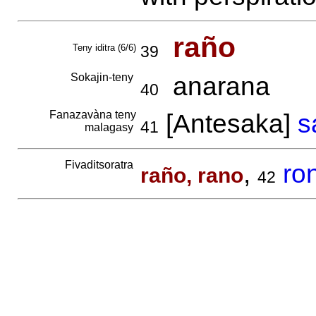
raño
Teny iditra (6/6)
39
Sokajin-teny
anarana
40
Fanazavàna teny
[Antesaka]
s
41
malagasy
Fivaditsoratra
,
ro
raño, rano
42