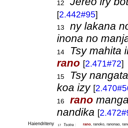
Jereo iry b
12
[
2.442#95
]
ny lakana 
13
inona no manj
Tsy mahita 
14
rano
[
2.471#72
]
Tsy nangat
15
koa izy
[
2.470#5
rano
mangat
16
nandika
[
2.472#
Haiendriteny
rano
, ranoko, ranonao, ran
Tsotra :
17