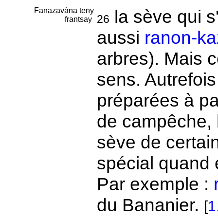
Fanazavàna teny
la sève qui s
26
frantsay
aussi
ranon-ka
arbres). Mais 
sens. Autrefois
préparées à par
de campêche, 
sève de certai
spécial quand e
Par exemple :
du Bananier.
[
1