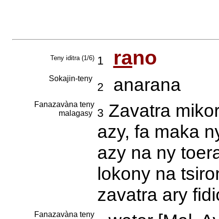
ra
no
Teny iditra (1/6)
1
Sokajin-teny
anarana
2
Fanazavàna teny
Zavatra mikor
3
malagasy
azy, fa maka n
azy na ny toer
lokony na tsiro
zavatra ary fi
Fanazavàna teny