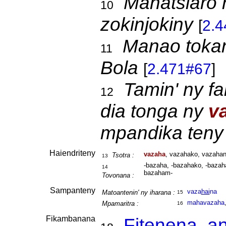
Mahatsiaro 
10
zokinjokiny
[
2.
Manao toka
11
Bola
[
2.471#67
]
Tamin' ny f
12
dia tonga ny
v
mpandika teny
Haiendriteny
vazaha
, vazahako, vazahan
Tsotra :
13
-bazaha, -bazahako, -bazaha
14
bazaham-
Tovonana :
Sampanteny
vaza
hai
na
Matoantenin' ny iharana :
15
mahavazaha
Mpamaritra :
16
Fikambanana
Fitenena, a