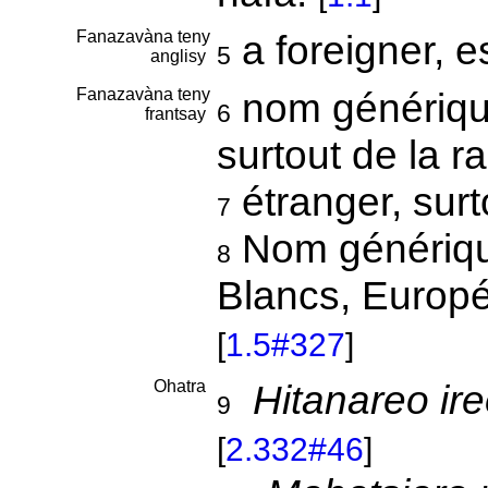
Fanazavàna teny
a foreigner, 
5
anglisy
Fanazavàna teny
nom générique
6
frantsay
surtout de la 
étranger, sur
7
Nom générique
8
Blancs, Europé
[
1.5#327
]
Ohatra
Hitanareo ir
9
[
2.332#46
]