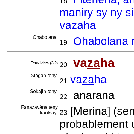
18
maniry sy ny s
vazaha
Ohabolana
Ohabolana m
19
va
za
ha
Teny iditra (2/2)
20
Singan-teny
va
za
ha
21
Sokajin-teny
anarana
22
Fanazavàna teny
[Merina] (sens
23
frantsay
probablement u