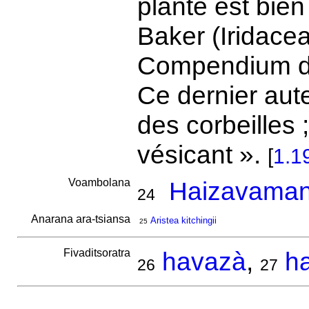
plante est bie
Baker (Iridacea
Compendium de
Ce dernier aute
des corbeilles 
vésicant ».
[
1.1
Voambolana
Haizavaman
24
Anarana ara-tsiansa
Aristea kitchingii
25
Fivaditsoratra
havazà
,
h
26
27