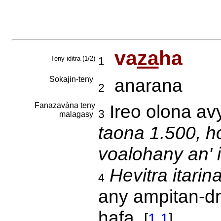
va
za
ha
Teny iditra (1/2)
1
Sokajin-teny
anarana
2
Fanazavàna teny
Ireo olona av
3
malagasy
taona 1.500, h
voalohany an' 
Hevitra itarin
4
any ampitan-d
hafa.
[
1.1
]