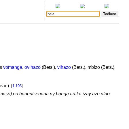
|
|
|
|
as
vomanga
,
ovihazo
(Bets.),
vihazo
(Bets.), mbizo (Bets.),
ceae).
[
1.196
]
aso) no hanentsenana ny banga araka izay azo atao.