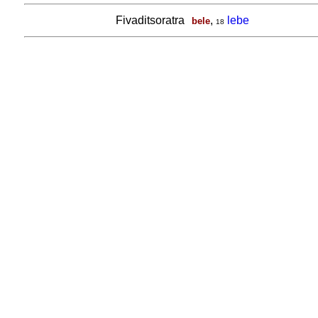
Fivaditsoratra
,
lebe
bele
18