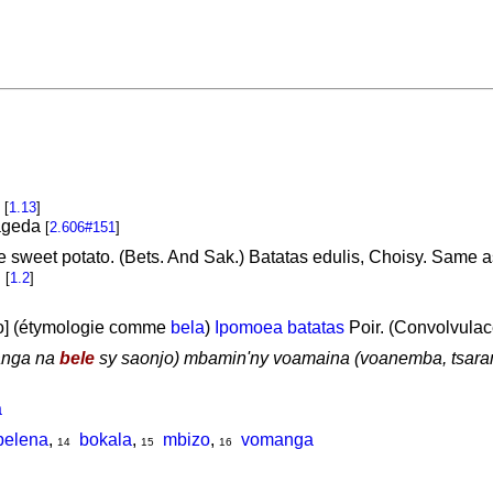
a
[
1.13
]
ageda
[
2.606#151
]
 sweet potato. (Bets. And Sak.) Batatas edulis, Choisy. Same 
.
[
1.2
]
o] (étymologie comme
bela
)
Ipomoea batatas
Poir. (Convolvula
anga na
bele
sy saonjo) mbamin'ny voamaina (voanemba, tsaram
a
belena
,
bokala
,
mbizo
,
vomanga
14
15
16