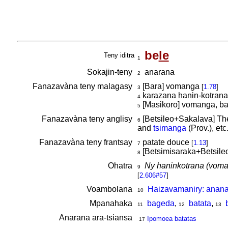
be
le
Teny iditra
1
Sokajin-teny
anarana
2
Fanazavàna teny malagasy
[Bara] vomanga
[
1.78
]
3
karazana hanin-kotran
4
[Masikoro] vomanga, b
5
Fanazavàna teny anglisy
[Betsileo+Sakalava] The
6
and
tsimanga
(Prov.), etc
Fanazavàna teny frantsay
patate douce
[
1.13
]
7
[Betsimisaraka+Betsile
8
Ohatra
Ny haninkotrana (vom
9
[
2.606#57
]
Voambolana
Haizavamaniry: anan
10
Mpanahaka
bageda
,
batata
,
11
12
13
Anarana ara-tsiansa
Ipomoea batatas
17