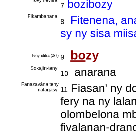
Tovy hevitra
bozibozy
7
Fikambanana
Fitenena, an
8
sy ny sisa mii
bo
zy
Teny iditra (2/7)
9
Sokajin-teny
anarana
10
Fanazavàna teny
Fiasan' ny d
11
malagasy
fery na ny lala
olombelona m
fivalanan-dra