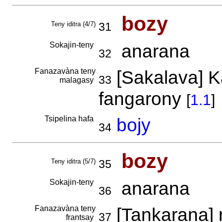
bozy
Teny iditra (4/7)
31
Sokajin-teny
anarana
32
Fanazavàna teny
[Sakalava] K
33
malagasy
fangarony
[
1.1
]
Tsipelina hafa
bojy
34
bozy
Teny iditra (5/7)
35
Sokajin-teny
anarana
36
Fanazavàna teny
[Tankarana] 
37
frantsay