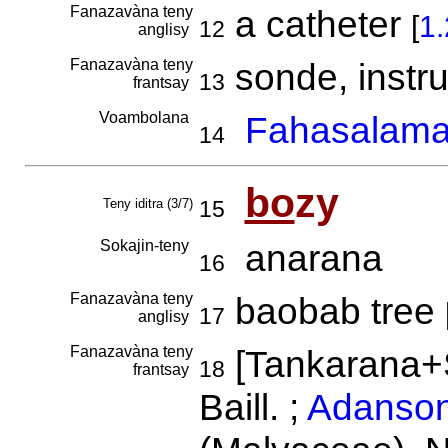
Fanazavàna teny
a catheter
[
1.
12
anglisy
Fanazavàna teny
sonde, instr
13
frantsay
Voambolana
Fahasalam
14
bo
zy
Teny iditra (3/7)
15
Sokajin-teny
anarana
16
Fanazavàna teny
baobab tree
17
anglisy
Fanazavàna teny
[Tankarana+
18
frantsay
Baill. ;
Adanson