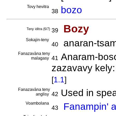
Tovy hevitra
bozo
38
Bozy
Teny iditra (6/7)
39
Sokajin-teny
anaran-tsami
40
Fanazavàna teny
Anaram-boso
41
malagasy
zazavavy kely
[
1.1
]
Fanazavàna teny
Used in spea
42
anglisy
Voambolana
Fanampin' a
43