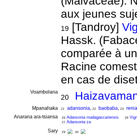
(Malvaceae). 
aux jeunes suj
[Tandroy]
Vi
19
Hassk. (Fabacea
comparée à un 
Racine comesti
en cas de dise
Voambolana
Haizavamani
20
Mpanahaka
adansonia
,
baobaba
,
renia
21
22
23
Anarana ara-tsiansa
Adansonia madagascariensis
Vign
26
28
Adansonia za
27
Sary
29
30