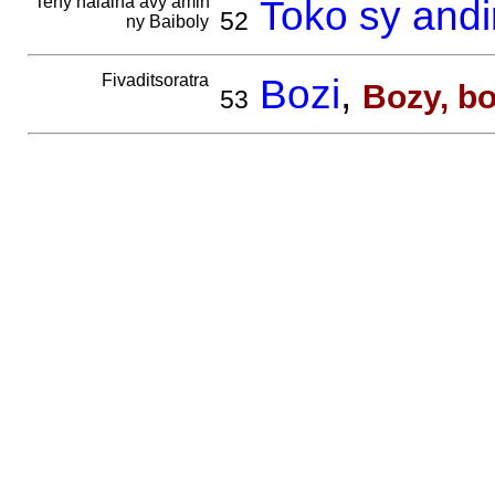
Teny nalaina avy amin'
Toko sy and
52
ny Baiboly
Fivaditsoratra
Bozi
,
Bozy, b
53