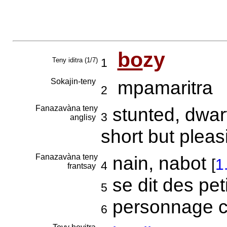
bo
zy
Teny iditra (1/7)
1
Sokajin-teny
mpamaritra
2
Fanazavàna teny
stunted, dwarf
3
anglisy
short but plea
Fanazavàna teny
nain, nabot
[
1
4
frantsay
se dit des peti
5
personnage co
6