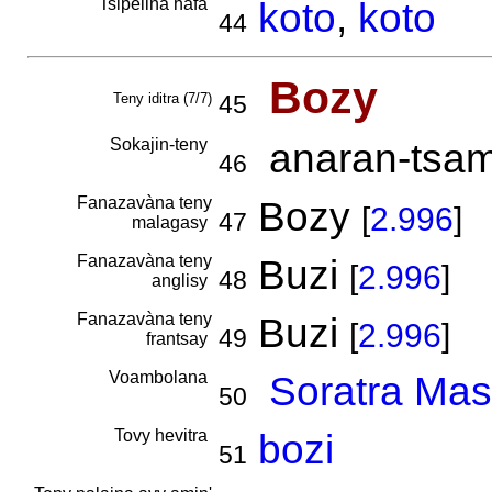
Tsipelina hafa
koto
,
koto
44
Bozy
Teny iditra (7/7)
45
Sokajin-teny
anaran-tsamir
46
Fanazavàna teny
Bozy
[
2.996
]
47
malagasy
Fanazavàna teny
Buzi
[
2.996
]
48
anglisy
Fanazavàna teny
Buzi
[
2.996
]
49
frantsay
Voambolana
Soratra Mas
50
Tovy hevitra
bozi
51