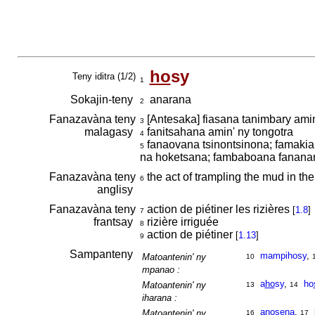
ho
sy
Teny iditra (1/2)
1
Sokajin-teny
anarana
2
Fanazavàna teny
[Antesaka] fiasana tanimbary am
3
malagasy
fanitsahana amin' ny tongotra
4
fanaovana tsinontsinona; famaki
5
na hoketsana; fambaboana fananan
Fanazavàna teny
the act of trampling the mud in the
6
anglisy
Fanazavàna teny
action de piétiner les rizières
[
1.8
]
7
frantsay
rizière irriguée
8
action de piétiner
[
1.13
]
9
Sampanteny
mampihosy
,
Matoantenin' ny
10
mpanao :
a
ho
sy
,
ho
Matoantenin' ny
13
14
iharana :
ano
se
na
,
Matoantenin' ny
16
17