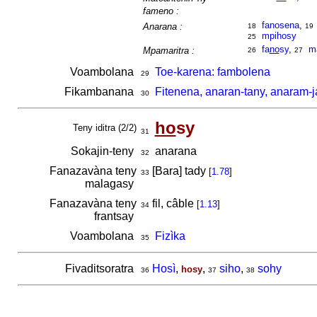
fameno :
fanosena
,
Anarana :
18
19
mpihosy
25
fa
no
sy
,
m
Mpamaritra :
26
27
Voambolana
Toe-karena: fambolena
29
Fikambanana
Fitenena, anaran-tany, anaram-j
30
ho
sy
Teny iditra (2/2)
31
Sokajin-teny
anarana
32
Fanazavàna teny
[Bara] tady
[
1.78
]
33
malagasy
Fanazavàna teny
fil, câble
[
1.13
]
34
frantsay
Voambolana
Fizìka
35
Fivaditsoratra
Hosì
,
,
siho
,
sohy
hosy
36
37
38