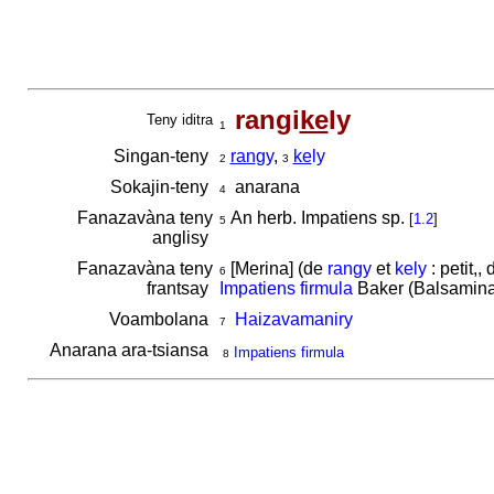
rangi
ke
ly
Teny iditra
1
Singan-teny
ran
gy
,
ke
ly
2
3
Sokajin-teny
anarana
4
Fanazavàna teny
An herb. Impatiens sp.
[
1.2
]
5
anglisy
Fanazavàna teny
[Merina] (de
rangy
et
kely
: petit,
6
frantsay
Impatiens firmula
Baker (Balsamina
Voambolana
Haizavamaniry
7
Anarana ara-tsiansa
Impatiens firmula
8