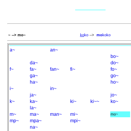
~ --> mo~
ko
ko
-->
mo
koko
a~
an~
bo~
da~
do~
f~
fa~
fan~
fi~
fo~
ga~
go~
ha~
ho~
i~
in~
ja~
jo~
k~
ka~
ki~
ki~~
ko~
la~
m~
ma~
man~
mi~
mo~
mp~
mpa~
mpi~
na~