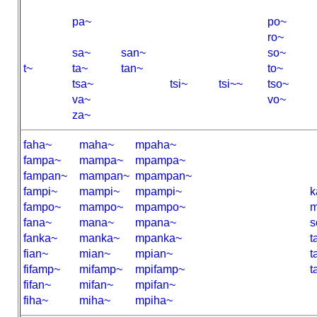
pa~
po~
ro~
sa~
san~
so~
t~
ta~
tan~
to~
tsa~
tsi~
tsi~~
tso~
va~
vo~
za~
faha~
maha~
mpaha~
fampa~
mampa~
mpampa~
fampan~
mampan~
mpampan~
fampi~
mampi~
mpampi~
k
fampo~
mampo~
mpampo~
m
fana~
mana~
mpana~
s
fanka~
manka~
mpanka~
t
fian~
mian~
mpian~
t
fifamp~
mifamp~
mpifamp~
t
fifan~
mifan~
mpifan~
fiha~
miha~
mpiha~