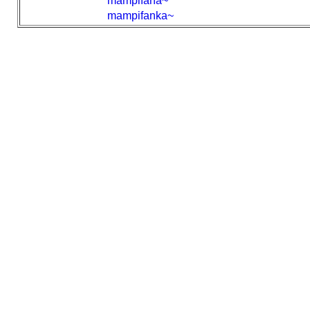
mampifana~
mampifanka~