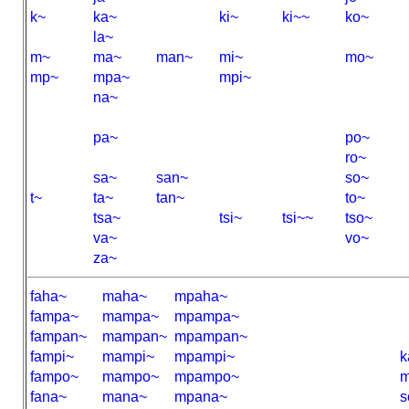
k~
ka~
ki~
ki~~
ko~
la~
m~
ma~
man~
mi~
mo~
mp~
mpa~
mpi~
na~
pa~
po~
ro~
sa~
san~
so~
t~
ta~
tan~
to~
tsa~
tsi~
tsi~~
tso~
va~
vo~
za~
faha~
maha~
mpaha~
fampa~
mampa~
mpampa~
fampan~
mampan~
mpampan~
fampi~
mampi~
mpampi~
k
fampo~
mampo~
mpampo~
m
fana~
mana~
mpana~
s