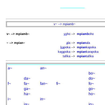
v~ --> mpiamb~
v~ --> mpiamb~
vo
ho
-->
mpiamb
oho
~ --> mpian~
a
la
-->
mpian
ala
ka
poka
-->
mpian
kapoka
ka
ra
poka
-->
mpian
karapoka
tafika
-->
mpian
tafika
a~
an~
bo~
da~
do~
f~
fa~
fan~
fi~
fo~
ga~
go~
ha~
ho~
i~
in~
ja~
jo~