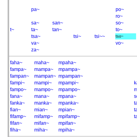
pa~
po~
ro~
sa~
san~
so~
t~
ta~
tan~
to~
tsa~
tsi~
tsi~~
tso~
va~
vo~
za~
faha~
maha~
mpaha~
fampa~
mampa~
mpampa~
fampan~
mampan~
mpampan~
fampi~
mampi~
mpampi~
k
fampo~
mampo~
mpampo~
m
fana~
mana~
mpana~
s
fanka~
manka~
mpanka~
t
fian~
mian~
mpian~
t
fifamp~
mifamp~
mpifamp~
t
fifan~
mifan~
mpifan~
fiha~
miha~
mpiha~