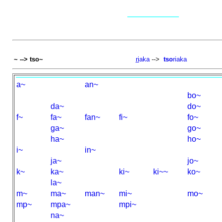
~ --> tso~
ri
aka
-->
tso
riaka
a~
an~
bo~
da~
do~
f~
fa~
fan~
fi~
fo~
ga~
go~
ha~
ho~
i~
in~
ja~
jo~
k~
ka~
ki~
ki~~
ko~
la~
m~
ma~
man~
mi~
mo~
mp~
mpa~
mpi~
na~