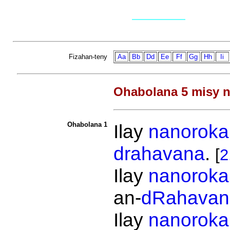
Fizahan-teny
Aa
Bb
Dd
Ee
Ff
Gg
Hh
Ii
Ohabolana 5 misy n
Ohabolana 1
Ilay
nanoroka
drahavana
.
[
2
Ilay
nanoroka
an-
dRahavan
Ilay
nanoroka