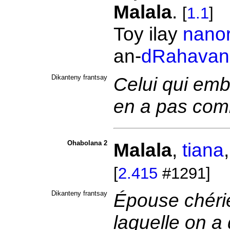
Malala
.
[
1.1
]
Toy ilay
nano
an-
dRahavan
Dikanteny frantsay
Celui qui embr
en a pas com
Ohabolana 2
Malala
,
tiana
[
2.415
#1291]
Dikanteny frantsay
Épouse chéri
laquelle on a