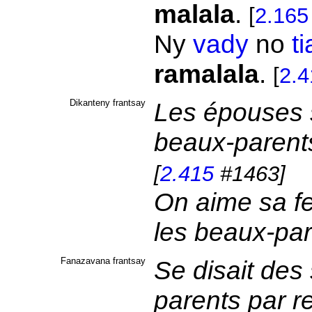
malala
.
[
2.165
Ny
vady
no
t
ramalala
.
[
2.4
Dikanteny frantsay
Les épouses s
beaux-parent
[
2.415
#1463]
On aime sa fem
les beaux-pa
Fanazavana frantsay
Se disait des
parents par r