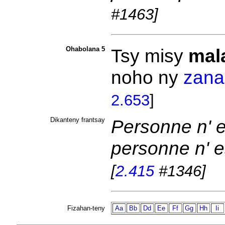
#1463]
Ohabolana 5
Tsy misy
mal
noho ny
zana
2.653
]
Dikanteny frantsay
Personne n' e
personne n' e
[
2.415
#1346]
Fizahan-teny
Aa
Bb
Dd
Ee
Ff
Gg
Hh
Ii