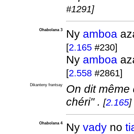
#1291]
Ohabolana 3
Ny
amboa
az
[
2.165
#230]
Ny
amboa
aza
[
2.558
#2861]
Dikanteny frantsay
On dit même d
chéri" .
[
2.165
]
Ohabolana 4
Ny
vady
no
t