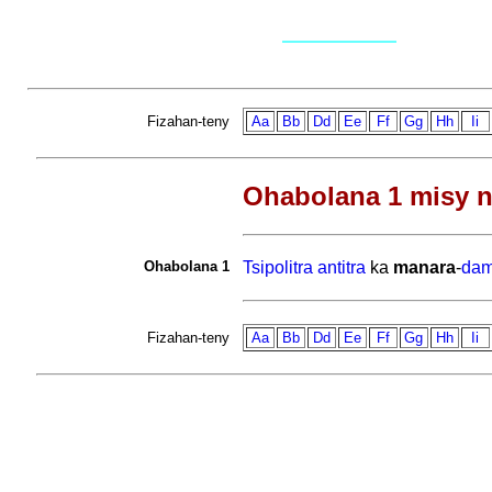
Fizahan-teny
Aa
Bb
Dd
Ee
Ff
Gg
Hh
Ii
Ohabolana 1 misy n
Ohabolana 1
Tsipolitra
antitra
ka
manara
-
da
Fizahan-teny
Aa
Bb
Dd
Ee
Ff
Gg
Hh
Ii