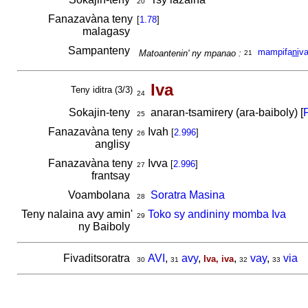
20
Fanazavàna teny
[
1.78
]
malagasy
Sampanteny
mampifa
ni
v
Matoantenin' ny mpanao :
21
Iva
Teny iditra (3/3)
24
Sokajin-teny
anaran-tsamirery (ara-baiboly) [
F
25
Fanazavàna teny
Ivah
[
2.996
]
26
anglisy
Fanazavàna teny
Ivva
[
2.996
]
27
frantsay
Voambolana
Soratra Masina
28
Teny nalaina avy amin'
Toko sy andininy momba Iva
29
ny Baiboly
Fivaditsoratra
AVI
,
avy
,
,
vay
,
via
Iva, iva
30
31
32
33