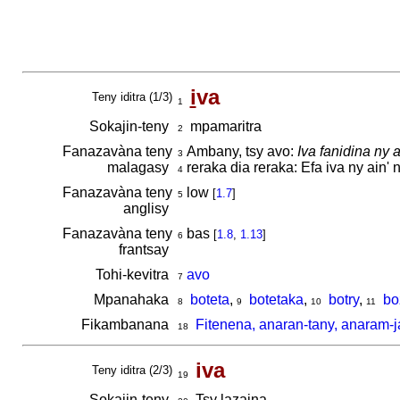
i
va
Teny iditra (1/3)
1
Sokajin-teny
mpamaritra
2
Fanazavàna teny
Ambany, tsy avo:
Iva fanidina ny 
3
malagasy
reraka dia reraka: Efa iva ny ain'
4
Fanazavàna teny
low
[
1.7
]
5
anglisy
Fanazavàna teny
bas
[
1.8
,
1.13
]
6
frantsay
Tohi-kevitra
avo
7
Mpanahaka
boteta
,
botetaka
,
botry
,
bo
8
9
10
11
Fikambanana
Fitenena, anaran-tany, anaram-j
18
iva
Teny iditra (2/3)
19
Sokajin-teny
Tsy lazaina