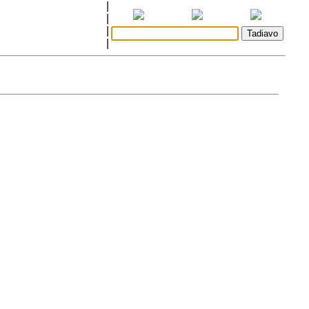
|
|
|
|