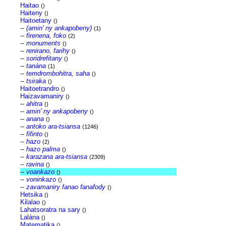
Haitao
()
Haiteny
()
Haitoetany
()
--
(amin' ny ankapobeny)
(1)
--
firenena, foko
(2)
--
monuments
()
--
renirano, farihy
()
--
soridrefitany
()
--
tanàna
(1)
--
temdrombohitra, saha
()
--
tsiraka
()
Haitoetrandro
()
Haizavamaniry
()
--
ahitra
()
--
amin' ny ankapobeny
()
--
anana
()
--
antoko ara-tsiansa
(1246)
--
fifinto
()
--
hazo
(2)
--
hazo palma
()
--
karazana ara-tsiansa
(2309)
--
ravina
()
--
voankazo
()
--
voninkazo
()
--
zavamaniry fanao fanafody
()
Hetsika
()
Kilalao
()
Lahatsoratra na sary
()
Lalàna
()
Matematika
()