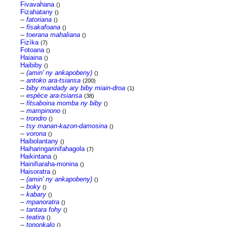
Fivavahana
()
Fizahatany
()
--
fatoriana
()
--
fisakafoana
()
--
toerana mahaliana
()
Fizìka
(7)
Fotoana
()
Haiaina
()
Haibiby
()
--
(amin' ny ankapobeny)
()
--
antoko ara-tsiansa
(200)
--
biby mandady ary biby miain-droa
(1)
--
espèce ara-tsiansa
(38)
--
fitsaboina momba ny biby
()
--
mampinono
()
--
trondro
()
--
tsy manan-kazon-damosina
()
--
vorona
()
Haibolantany
()
Haiharingarinifahagola
(7)
Haikintana
()
Hainifiaraha-monina
()
Haisoratra
()
--
(amin' ny ankapobeny)
()
--
boky
()
--
kabary
()
--
mpanoratra
()
--
tantara fohy
()
--
teatira
()
--
tononkalo
()