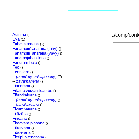
Adirima
../comp/conte
()
Eva
(1)
Fahasalamana
(2)
Fanampin' anarana (lahy)
()
Fanampin' anarana (vavy)
()
Fanatanjahan-tena
()
Fandram-bolo
()
Feo
()
Feon-kira
()
--
(amin' ny ankapobeny)
(7)
--
zavamaneno
()
Fianarana
()
Fifamoivoizan-tsambo
()
Fifandraisana
()
--
(amin' ny ankapobeny)
()
--
fianakaviana
()
Fikambanana
()
Filôzôfia
()
Finoana
()
Fitaovam-piasana
()
Fitaovana
()
Fitaterana
()
Fitsipi-pitenenana
()