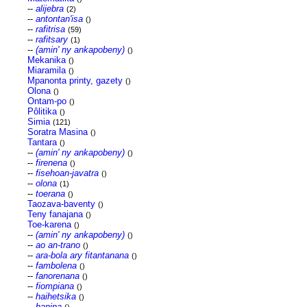
--
alijebra
(2)
--
antontan'isa
()
--
rafitrisa
(59)
--
rafitsary
(1)
--
(amin' ny ankapobeny)
()
Mekanika
()
Miaramila
()
Mpanonta printy, gazety
()
Olona
()
Ontam-po
()
Pôlitika
()
Simia
(121)
Soratra Masina
()
Tantara
()
--
(amin' ny ankapobeny)
()
--
firenena
()
--
fisehoan-javatra
()
--
olona
(1)
--
toerana
()
Taozava-baventy
()
Teny fanajana
()
Toe-karena
()
--
(amin' ny ankapobeny)
()
--
ao an-trano
()
--
ara-bola ary fitantanana
()
--
fambolena
()
--
fanorenana
()
--
fiompiana
()
--
haihetsika
()
--
hanina