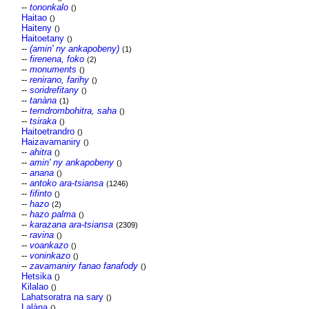
--
tononkalo
()
Haitao
()
Haiteny
()
Haitoetany
()
--
(amin' ny ankapobeny)
(1)
--
firenena, foko
(2)
--
monuments
()
--
renirano, farihy
()
--
soridrefitany
()
--
tanàna
(1)
--
temdrombohitra, saha
()
--
tsiraka
()
Haitoetrandro
()
Haizavamaniry
()
--
ahitra
()
--
amin' ny ankapobeny
()
--
anana
()
--
antoko ara-tsiansa
(1246)
--
fifinto
()
--
hazo
(2)
--
hazo palma
()
--
karazana ara-tsiansa
(2309)
--
ravina
()
--
voankazo
()
--
voninkazo
()
--
zavamaniry fanao fanafody
()
Hetsika
()
Kilalao
()
Lahatsoratra na sary
()
Lalàna
()