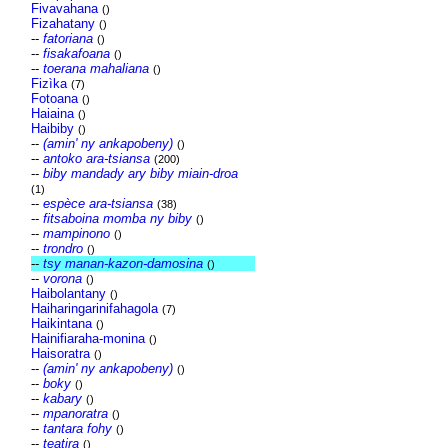
Fivavahana
()
Fizahatany
()
--
fatoriana
()
--
fisakafoana
()
--
toerana mahaliana
()
Fizìka
(7)
Fotoana
()
Haiaina
()
Haibiby
()
--
(amin' ny ankapobeny)
()
--
antoko ara-tsiansa
(200)
--
biby mandady ary biby miain-droa
(1)
--
espèce ara-tsiansa
(38)
--
fitsaboina momba ny biby
()
--
mampinono
()
--
trondro
()
--
tsy manan-kazon-damosina
()
--
vorona
()
Haibolantany
()
Haiharingarinifahagola
(7)
Haikintana
()
Hainifiaraha-monina
()
Haisoratra
()
--
(amin' ny ankapobeny)
()
--
boky
()
--
kabary
()
--
mpanoratra
()
--
tantara fohy
()
--
teatira
()