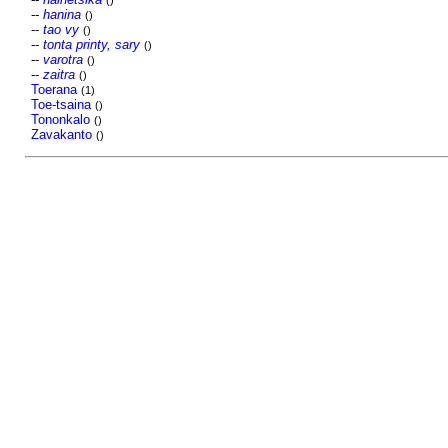
()
--
hanina
()
--
tao vy
()
--
tonta printy, sary
()
--
varotra
()
--
zaitra
()
Toerana
(1)
Toe-tsaina
()
Tononkalo
()
Zavakanto
()