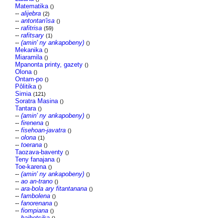
Matematika
()
--
alijebra
(2)
--
antontan'isa
()
--
rafitrisa
(59)
--
rafitsary
(1)
--
(amin' ny ankapobeny)
()
Mekanika
()
Miaramila
()
Mpanonta printy, gazety
()
Olona
()
Ontam-po
()
Pôlitika
()
Simia
(121)
Soratra Masina
()
Tantara
()
--
(amin' ny ankapobeny)
()
--
firenena
()
--
fisehoan-javatra
()
--
olona
(1)
--
toerana
()
Taozava-baventy
()
Teny fanajana
()
Toe-karena
()
--
(amin' ny ankapobeny)
()
--
ao an-trano
()
--
ara-bola ary fitantanana
()
--
fambolena
()
--
fanorenana
()
--
fiompiana
()
--
haihetsika