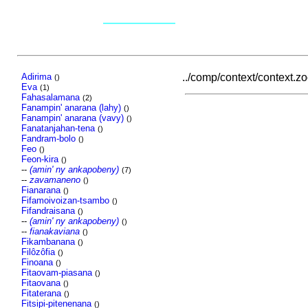
Adirima
../comp/context/context.zoo
()
Eva
(1)
Fahasalamana
(2)
Fanampin' anarana (lahy)
()
Fanampin' anarana (vavy)
()
Fanatanjahan-tena
()
Fandram-bolo
()
Feo
()
Feon-kira
()
--
(amin' ny ankapobeny)
(7)
--
zavamaneno
()
Fianarana
()
Fifamoivoizan-tsambo
()
Fifandraisana
()
--
(amin' ny ankapobeny)
()
--
fianakaviana
()
Fikambanana
()
Filôzôfia
()
Finoana
()
Fitaovam-piasana
()
Fitaovana
()
Fitaterana
()
Fitsipi-pitenenana
()