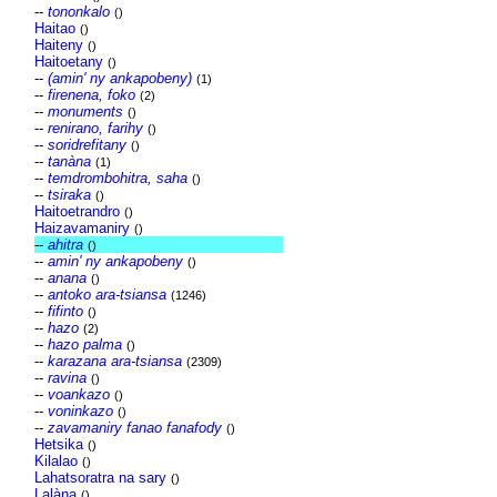
--
tononkalo
()
Haitao
()
Haiteny
()
Haitoetany
()
--
(amin' ny ankapobeny)
(1)
--
firenena, foko
(2)
--
monuments
()
--
renirano, farihy
()
--
soridrefitany
()
--
tanàna
(1)
--
temdrombohitra, saha
()
--
tsiraka
()
Haitoetrandro
()
Haizavamaniry
()
--
ahitra
()
--
amin' ny ankapobeny
()
--
anana
()
--
antoko ara-tsiansa
(1246)
--
fifinto
()
--
hazo
(2)
--
hazo palma
()
--
karazana ara-tsiansa
(2309)
--
ravina
()
--
voankazo
()
--
voninkazo
()
--
zavamaniry fanao fanafody
()
Hetsika
()
Kilalao
()
Lahatsoratra na sary
()
Lalàna
()