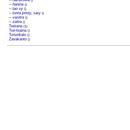
()
--
hanina
()
--
tao vy
()
--
tonta printy, sary
()
--
varotra
()
--
zaitra
()
Toerana
(1)
Toe-tsaina
()
Tononkalo
()
Zavakanto
()