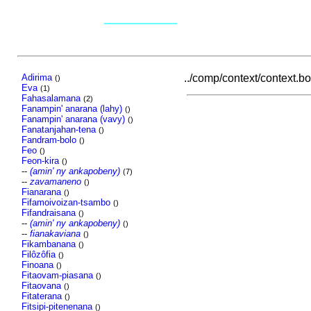
Adirima
../comp/context/context.bot
()
Eva
(1)
Fahasalamana
(2)
Fanampin' anarana (lahy)
()
Fanampin' anarana (vavy)
()
Fanatanjahan-tena
()
Fandram-bolo
()
Feo
()
Feon-kira
()
--
(amin' ny ankapobeny)
(7)
--
zavamaneno
()
Fianarana
()
Fifamoivoizan-tsambo
()
Fifandraisana
()
--
(amin' ny ankapobeny)
()
--
fianakaviana
()
Fikambanana
()
Filôzôfia
()
Finoana
()
Fitaovam-piasana
()
Fitaovana
()
Fitaterana
()
Fitsipi-pitenenana
()