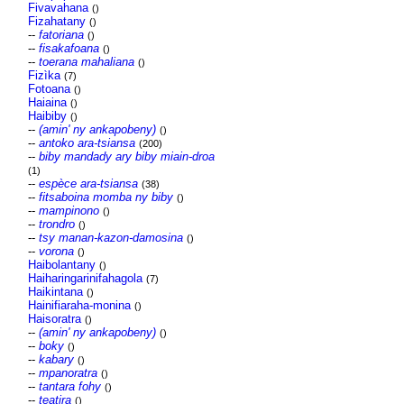
Fivavahana
()
Fizahatany
()
--
fatoriana
()
--
fisakafoana
()
--
toerana mahaliana
()
Fizìka
(7)
Fotoana
()
Haiaina
()
Haibiby
()
--
(amin' ny ankapobeny)
()
--
antoko ara-tsiansa
(200)
--
biby mandady ary biby miain-droa
(1)
--
espèce ara-tsiansa
(38)
--
fitsaboina momba ny biby
()
--
mampinono
()
--
trondro
()
--
tsy manan-kazon-damosina
()
--
vorona
()
Haibolantany
()
Haiharingarinifahagola
(7)
Haikintana
()
Hainifiaraha-monina
()
Haisoratra
()
--
(amin' ny ankapobeny)
()
--
boky
()
--
kabary
()
--
mpanoratra
()
--
tantara fohy
()
--
teatira
()