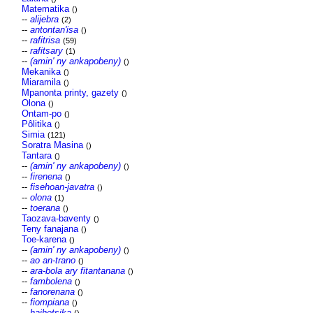
Matematika
()
--
alijebra
(2)
--
antontan'isa
()
--
rafitrisa
(59)
--
rafitsary
(1)
--
(amin' ny ankapobeny)
()
Mekanika
()
Miaramila
()
Mpanonta printy, gazety
()
Olona
()
Ontam-po
()
Pôlitika
()
Simia
(121)
Soratra Masina
()
Tantara
()
--
(amin' ny ankapobeny)
()
--
firenena
()
--
fisehoan-javatra
()
--
olona
(1)
--
toerana
()
Taozava-baventy
()
Teny fanajana
()
Toe-karena
()
--
(amin' ny ankapobeny)
()
--
ao an-trano
()
--
ara-bola ary fitantanana
()
--
fambolena
()
--
fanorenana
()
--
fiompiana
()
--
haihetsika