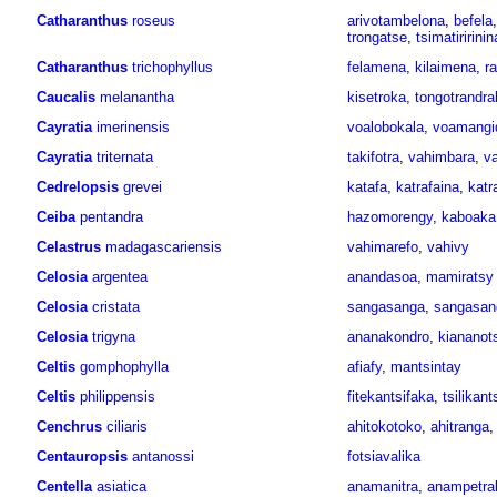
Catharanthus
roseus
arivotambelona
,
befela
trongatse
,
tsimatiririnin
Catharanthus
trichophyllus
felamena
,
kilaimena
,
r
Caucalis
melanantha
kisetroka
,
tongotrandra
Cayratia
imerinensis
voalobokala
,
voamangi
Cayratia
triternata
takifotra
,
vahimbara
,
va
Cedrelopsis
grevei
katafa
,
katrafaina
,
katr
Ceiba
pentandra
hazomorengy
,
kaboaka
Celastrus
madagascariensis
vahimarefo
,
vahivy
Celosia
argentea
anandasoa
,
mamiratsy
Celosia
cristata
sangasanga
,
sangasan
Celosia
trigyna
ananakondro
,
kiananot
Celtis
gomphophylla
afiafy
,
mantsintay
Celtis
philippensis
fitekantsifaka
,
tsilikan
Cenchrus
ciliaris
ahitokotoko
,
ahitranga
Centauropsis
antanossi
fotsiavalika
Centella
asiatica
anamanitra
,
anampetra