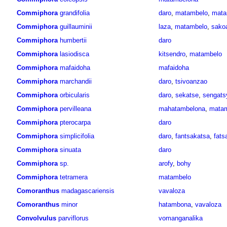
Commiphora
grandifolia
daro
,
matambelo
,
mata
Commiphora
guillauminii
laza
,
matambelo
,
sako
Commiphora
humbertii
daro
Commiphora
lasiodisca
kitsendro
,
matambelo
Commiphora
mafaidoha
mafaidoha
Commiphora
marchandii
daro
,
tsivoanzao
Commiphora
orbicularis
daro
,
sekatse
,
sengats
Commiphora
pervilleana
mahatambelona
,
mata
Commiphora
pterocarpa
daro
Commiphora
simplicifolia
daro
,
fantsakatsa
,
fats
Commiphora
sinuata
daro
Commiphora
sp.
arofy
,
bohy
Commiphora
tetramera
matambelo
Comoranthus
madagascariensis
vavaloza
Comoranthus
minor
hatambona
,
vavaloza
Convolvulus
parviflorus
vomanganalika