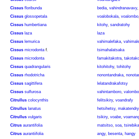
Cissus
floribunda
bedia
,
vahindranavavy
Cissus
glossopetala
voalobokala
,
voalombo
Cissus
humbertiana
kitohy
,
sandratohy
Cissus
laza
laza
Cissus
lemurica
vahimalefaka
,
vahimal
Cissus
microdonta
f.
tsimahalatsaka
Cissus
microdonta
famakitakotra
,
takotak
Cissus
quadrangularis
kitohitohy
,
tohitohy
Cissus
rhodotricha
nonontandraka
,
nonota
Cissus
sagittifera
lelatandrakafotsy
Cissus
sulfurosa
vahintamboro
,
valombo
Citrullus
colocynthis
felitsikiry
,
voandrafy
Citrullus
lanatus
hetsihetsy
,
makatendry
Citrullus
vulgaris
tsikiry
,
voabe
,
voaman
Citrus
aurantifolia
matsitso
,
soa
,
tsirebik
Citrus
aurantiifolia
angy
,
besenta
,
hangy