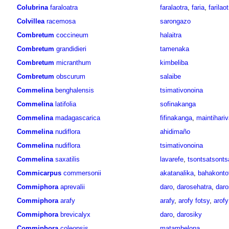
Colubrina
faraloatra
faralaotra
,
faria
,
farilaot
Colvillea
racemosa
sarongazo
Combretum
coccineum
halaitra
Combretum
grandidieri
tamenaka
Combretum
micranthum
kimbeliba
Combretum
obscurum
salaibe
Commelina
benghalensis
tsimativonoina
Commelina
latifolia
sofinakanga
Commelina
madagascarica
fifinakanga
,
maintihariv
Commelina
nudiflora
ahidimaño
Commelina
nudiflora
tsimativonoina
Commelina
saxatilis
lavarefe
,
tsontsatsonts
Commicarpus
commersonii
akatanalika
,
bahakonto
Commiphora
aprevalii
daro
,
darosehatra
,
daro
Commiphora
arafy
arafy
,
arofy fotsy
,
arof
Commiphora
brevicalyx
daro
,
darosiky
Commiphora
coleopsis
matambelona