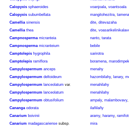
Calopyxis
sphaeroides
voanjoala
,
voantsoala
Calopyxis
subumbellata
mangitohezitra
,
tamen
Camellia
sinensis
dite
,
ditevazaha
Camellia
thea
dite
,
voasarikelinikalav
Campnosperma
micranteia
nanto
,
tarata
Campnosperma
micranteium
bebile
Camptolepis
hygrophila
sarirotra
Camptolepis
ramiflora
boramena
,
marodimpe
Campylospermum
anceps
menahy
Campylospermum
deltoideum
hazombilahy
,
lanary
,
m
Campylospermum
lanceolatum
var.
menahilahy
Campylospermum
lanceolatum
menahilahy
Campylospermum
obtusifolium
ampaly
,
malambovavy
Cananga
odorata
ilañilañy
Canarium
boivinii
aramy
,
haramy
,
ramifot
Canarium
madagascariense
subsp.
mira