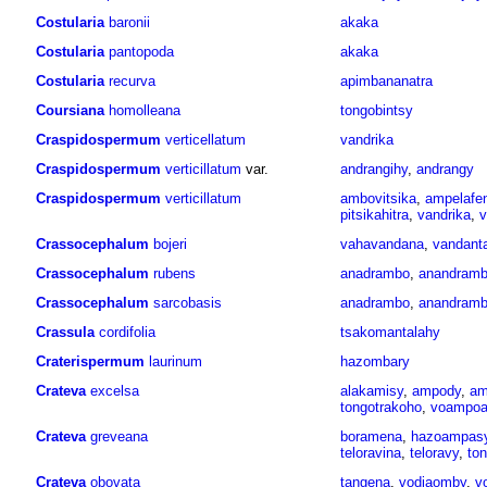
Costularia
baronii
akaka
Costularia
pantopoda
akaka
Costularia
recurva
apimbananatra
Coursiana
homolleana
tongobintsy
Craspidospermum
verticellatum
vandrika
Craspidospermum
verticillatum
var.
andrangihy
,
andrangy
Craspidospermum
verticillatum
ambovitsika
,
ampelafe
pitsikahitra
,
vandrika
,
v
Crassocephalum
bojeri
vahavandana
,
vandant
Crassocephalum
rubens
anadrambo
,
anandram
Crassocephalum
sarcobasis
anadrambo
,
anandramb
Crassula
cordifolia
tsakomantalahy
Craterispermum
laurinum
hazombary
Crateva
excelsa
alakamisy
,
ampody
,
am
tongotrakoho
,
voampoa
Crateva
greveana
boramena
,
hazoampas
teloravina
,
teloravy
,
to
Crateva
obovata
tangena
,
vodiaomby
,
v