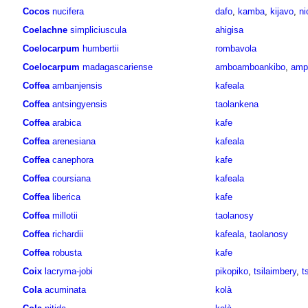
Cocos
nucifera
dafo
,
kamba
,
kijavo
,
ni
Coelachne
simpliciuscula
ahigisa
Coelocarpum
humbertii
rombavola
Coelocarpum
madagascariense
amboamboankibo
,
amp
Coffea
ambanjensis
kafeala
Coffea
antsingyensis
taolankena
Coffea
arabica
kafe
Coffea
arenesiana
kafeala
Coffea
canephora
kafe
Coffea
coursiana
kafeala
Coffea
liberica
kafe
Coffea
millotii
taolanosy
Coffea
richardii
kafeala
,
taolanosy
Coffea
robusta
kafe
Coix
lacryma-jobi
pikopiko
,
tsilaimbery
,
t
Cola
acuminata
kolà