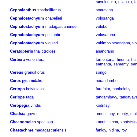
raivolesoka
,
silabola
,
t
Cephalanthus
spathelliferus
soaravina
Cephalostachyum
chapelieri
volosanga
Cephalostachyum
madagascariense
volobe
Cephalostachyum
peclardii
volosarona
Cephalostachyum
viguieri
vahimbolotsangana
,
vo
Ceratopteris
thalictroides
anandrano
Cerbera
venenifera
famentana
,
finoma
,
fit
samanta
,
samenty
,
se
Cereus
grandiflorus
songo
Cerex
pyramidalis
herandambo
Ceriops
boiviniana
farafaka
,
honkolahy
Ceriops
tagal
tangambavy
,
tangavav
Ceropegia
viridis
kodritsy
Chadsia
grevei
amontilahy
,
monty
,
mot
Chaenomeles
speciosa
kaontsisinoa
,
kontsisin
Chaetachme
madagascariensis
fanidy
,
hidina
,
roy