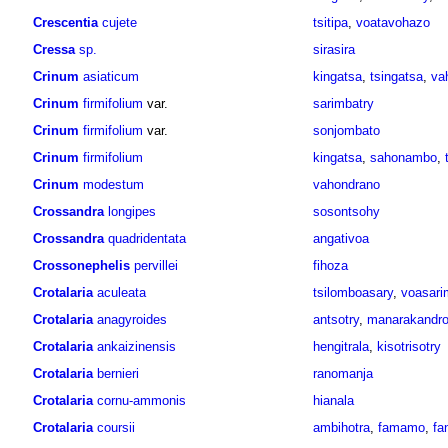
Crescentia
cujete
tsitipa
,
voatavohazo
Cressa
sp.
sirasira
Crinum
asiaticum
kingatsa
,
tsingatsa
,
va
Crinum
firmifolium
var.
sarimbatry
Crinum
firmifolium
var.
sonjombato
Crinum
firmifolium
kingatsa
,
sahonambo
,
Crinum
modestum
vahondrano
Crossandra
longipes
sosontsohy
Crossandra
quadridentata
angativoa
Crossonephelis
pervillei
fihoza
Crotalaria
aculeata
tsilomboasary
,
voasari
Crotalaria
anagyroides
antsotry
,
manarakandr
Crotalaria
ankaizinensis
hengitrala
,
kisotrisotry
Crotalaria
bernieri
ranomanja
Crotalaria
cornu-ammonis
hianala
Crotalaria
coursii
ambihotra
,
famamo
,
fa