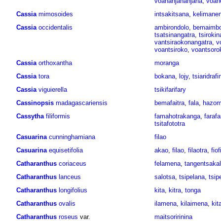
voananjananjana
,
voan
Cassia
mimosoides
intsakitsana
,
kelimanend
Cassia
occidentalis
ambirondolo
,
bemaimb
tsatsinangatra
,
tsirokin
vantsiraokonangatra
,
v
voantsiroko
,
voantsoro
Cassia
orthoxantha
moranga
Cassia
tora
bokana
,
lojy
,
tsiaridraf
Cassia
viguierella
tsikifarifary
Cassinopsis
madagascariensis
bemafaitra
,
fala
,
hazoma
Cassytha
filiformis
famahotrakanga
,
farafa
tsitafototra
Casuarina
cunninghamiana
filao
Casuarina
equisetifolia
akao
,
filao
,
filaotra
,
fiof
Catharanthus
coriaceus
felamena
,
tangentsaka
Catharanthus
lanceus
salotsa
,
tsipelana
,
tsip
Catharanthus
longifolius
kita
,
kitra
,
tonga
Catharanthus
ovalis
ilamena
,
kilaimena
,
kit
Catharanthus
roseus
var.
maitsoririnina