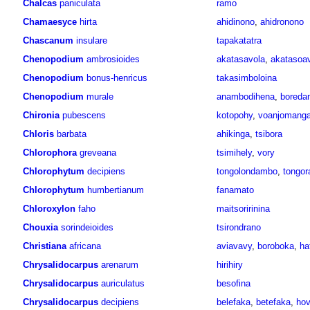
Chalcas
paniculata
ramo
Chamaesyce
hirta
ahidinono
,
ahidronono
Chascanum
insulare
tapakatatra
Chenopodium
ambrosioides
akatasavola
,
akatasoav
Chenopodium
bonus-henricus
takasimboloina
Chenopodium
murale
anambodihena
,
bored
Chironia
pubescens
kotopohy
,
voanjomang
Chloris
barbata
ahikinga
,
tsibora
Chlorophora
greveana
tsimihely
,
vory
Chlorophytum
decipiens
tongolondambo
,
tongo
Chlorophytum
humbertianum
fanamato
Chloroxylon
faho
maitsoririnina
Chouxia
sorindeioides
tsirondrano
Christiana
africana
aviavavy
,
boroboka
,
ha
Chrysalidocarpus
arenarum
hirihiry
Chrysalidocarpus
auriculatus
besofina
Chrysalidocarpus
decipiens
belefaka
,
betefaka
,
hov