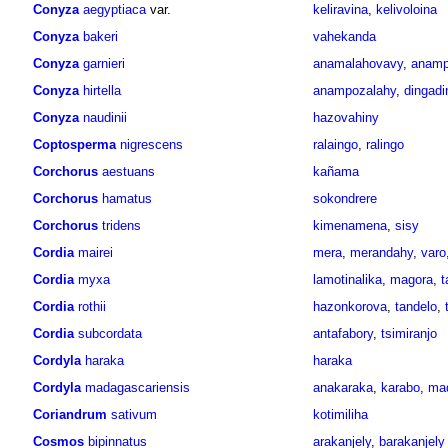
Conyza
aegyptiaca
var.
keliravina
,
kelivoloina
Conyza
bakeri
vahekanda
Conyza
garnieri
anamalahovavy
,
anamp
Conyza
hirtella
anampozalahy
,
dingadi
Conyza
naudinii
hazovahiny
Coptosperma
nigrescens
ralaingo
,
ralingo
Corchorus
aestuans
kañama
Corchorus
hamatus
sokondrere
Corchorus
tridens
kimenamena
,
sisy
Cordia
mairei
mera
,
merandahy
,
varo
Cordia
myxa
lamotinalika
,
magora
,
t
Cordia
rothii
hazonkorova
,
tandelo
,
Cordia
subcordata
antafabory
,
tsimiranjo
Cordyla
haraka
haraka
Cordyla
madagascariensis
anakaraka
,
karabo
,
mad
Coriandrum
sativum
kotimiliha
Cosmos
bipinnatus
arakanjely
,
barakanjely