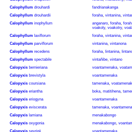
Calophyllum
drouhardi
fandrianakanga
Calophyllum
drouhardii
foraha
,
vintanina
,
vinta
Calophyllum
inophyllum
anganaro
,
foraha
,
fora
voakoly
,
voakotry
,
voa
Calophyllum
laxiflorum
foraha
,
vintanina
,
vinta
Calophyllum
parviflorum
vintanina
,
vintanona
Calophyllum
recedens
foraha
,
lintanina
,
linta
Calophyllum
spectabile
vintañibe
,
vintano
Calopyxis
bernieriana
voantamenaka
,
voata
Calopyxis
brevistyla
voantamenaka
Calopyxis
coursiana
tamenaka
,
voatamena
Calopyxis
eriantha
boka
,
matitihena
,
tame
Calopyxis
eriogyna
voantamenaka
Calopyxis
eviscerata
tamenaka
,
voantamen
Calopyxis
lamiana
menakabongo
Calopyxis
oxygonia
menakabongo
,
voanta
Calopyxis
seyrigii
voantamenaka