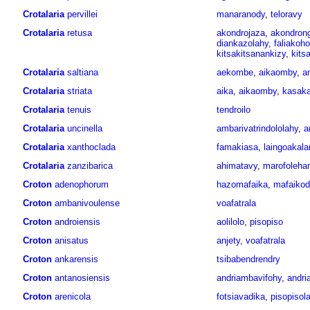
Crotalaria
pervillei
manaranody
,
teloravy
Crotalaria
retusa
akondrojaza
,
akondron
diankazolahy
,
faliakoho
kitsakitsanankizy
,
kits
Crotalaria
saltiana
aekombe
,
aikaomby
,
a
Crotalaria
striata
aika
,
aikaomby
,
kasak
Crotalaria
tenuis
tendroilo
Crotalaria
uncinella
ambarivatrindololahy
,
a
Crotalaria
xanthoclada
famakiasa
,
laingoakala
Crotalaria
zanzibarica
ahimatavy
,
marofoleha
Croton
adenophorum
hazomafaika
,
mafaikodi
Croton
ambanivoulense
voafatrala
Croton
androiensis
aolilolo
,
pisopiso
Croton
anisatus
anjety
,
voafatrala
Croton
ankarensis
tsibabendrendry
Croton
antanosiensis
andriambavifohy
,
andri
Croton
arenicola
fotsiavadika
,
pisopisol