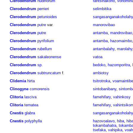
Clerodendrum
nudiflorum
fantsinakoho
,
vohomih
Clerodendrum
perrieri
selimbitika
Clerodendrum
petunioides
sangasanganakoholah
Clerodendrum
putre
var.
manorovibao
Clerodendrum
putre
antamba
,
mandrovibao
Clerodendrum
pyrifolium
antamba
,
hazomaimbo
Clerodendrum
rubellum
antambalahy
,
marolahy
Clerodendrum
sakaleonense
vatoa
Clerodendrum
sp.
bedoko
,
hazomporitra
,
Clerodendrum
subtruncatum
f.
ambiotsy
Clidemia
hirta
tsitrotroka
,
voamaintib
Clinogyne
comorensis
sintobanibany
,
sintom
Clitoria
lasciva
famehifary
,
vahinkosy
Clitoria
ternatea
famehifary
,
vahintsiko
Cnestis
glabra
sangasanganakoholahy
Cnestis
polyphylla
hazovoalavo
,
hiba
,
hib
tokambahatra
,
tokamba
tsefaka
,
vahipika
,
voah