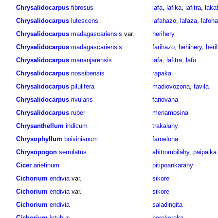
Chrysalidocarpus
fibrosus
lafa
,
lafika
,
lafitra
,
laka
Chrysalidocarpus
lutescens
lafahazo
,
lafaza
,
lafoh
Chrysalidocarpus
madagascariensis
var.
herihery
Chrysalidocarpus
madagascariensis
farihazo
,
hehihery
,
heri
Chrysalidocarpus
mananjarensis
lafa
,
lafitra
,
lafo
Chrysalidocarpus
nossibensis
rapaka
Chrysalidocarpus
pilulifera
madiovozona
,
tavila
Chrysalidocarpus
rivularis
fariovana
Chrysalidocarpus
ruber
menamosina
Chrysanthellum
indicum
trakalahy
Chrysophyllum
boivinianum
famelona
Chrysopogon
serrulatus
ahitrombilahy
,
paipaika
Cicer
arietinum
pitipoankarany
Cichorium
endivia
var.
sikore
Cichorium
endivia
var.
sikore
Cichorium
endivia
saladingita
Cichorium
intybus
herokeroka