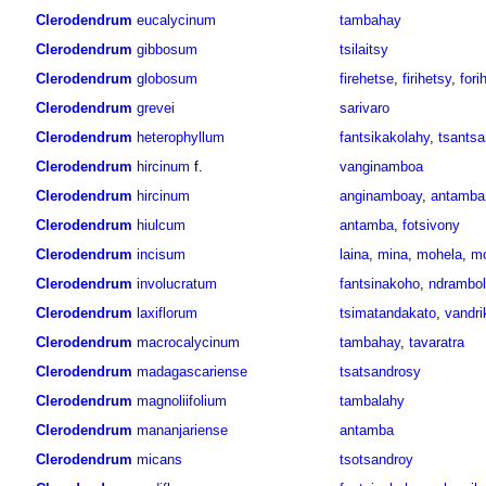
Clerodendrum
eucalycinum
tambahay
Clerodendrum
gibbosum
tsilaitsy
Clerodendrum
globosum
firehetse
,
firihetsy
,
fori
Clerodendrum
grevei
sarivaro
Clerodendrum
heterophyllum
fantsikakolahy
,
tsantsa
Clerodendrum
hircinum
f.
vanginamboa
Clerodendrum
hircinum
anginamboay
,
antamba
Clerodendrum
hiulcum
antamba
,
fotsivony
Clerodendrum
incisum
laina
,
mina
,
mohela
,
mo
Clerodendrum
involucratum
fantsinakoho
,
ndrambol
Clerodendrum
laxiflorum
tsimatandakato
,
vandri
Clerodendrum
macrocalycinum
tambahay
,
tavaratra
Clerodendrum
madagascariense
tsatsandrosy
Clerodendrum
magnoliifolium
tambalahy
Clerodendrum
mananjariense
antamba
Clerodendrum
micans
tsotsandroy