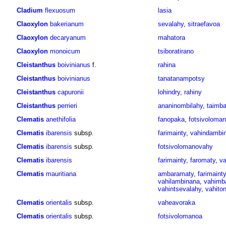
Cladium
flexuosum
lasia
Claoxylon
bakerianum
sevalahy
,
sitraefavoa
Claoxylon
decaryanum
mahatora
Claoxylon
monoicum
tsiboratirano
Cleistanthus
boivinianus
f.
rahina
Cleistanthus
boivinianus
tanatanampotsy
Cleistanthus
capuronii
lohindry
,
rahiny
Cleistanthus
perrieri
ananinombilahy
,
taimba
Clematis
anethifolia
fanopaka
,
fotsivoloma
Clematis
ibarensis
subsp.
farimainty
,
vahindambi
Clematis
ibarensis
subsp.
fotsivolomanovahy
Clematis
ibarensis
farimainty
,
faromaty
,
va
Clematis
mauritiana
ambaramaty
,
farimainty
vahilambinana
,
vahimba
vahintsevalahy
,
vahiton
Clematis
orientalis
subsp.
vaheavoraka
Clematis
orientalis
subsp.
fotsivolomanoa