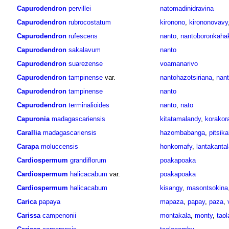
Capurodendron
pervillei
natomadinidravina
Capurodendron
rubrocostatum
kironono
,
kirononovavy
Capurodendron
rufescens
nanto
,
nantoboronkaha
Capurodendron
sakalavum
nanto
Capurodendron
suarezense
voamanarivo
Capurodendron
tampinense
var.
nantohazotsiriana
,
nant
Capurodendron
tampinense
nanto
Capurodendron
terminalioides
nanto
,
nato
Capuronia
madagascariensis
kitatamalandy
,
korakor
Carallia
madagascariensis
hazombabanga
,
pitsik
Carapa
moluccensis
honkomafy
,
lantakantal
Cardiospermum
grandiflorum
poakapoaka
Cardiospermum
halicacabum
var.
poakapoaka
Cardiospermum
halicacabum
kisangy
,
masontsokina
Carica
papaya
mapaza
,
papay
,
paza
,
Carissa
campenonii
montakala
,
monty
,
tao