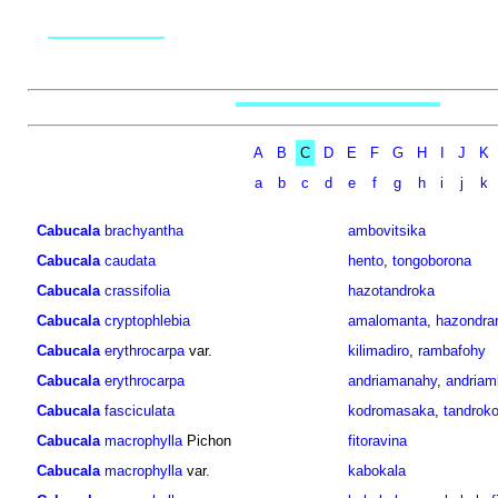
A
B
C
D
E
F
G
H
I
J
K
a
b
c
d
e
f
g
h
i
j
k
Cabucala
brachyantha
ambovitsika
Cabucala
caudata
hento
,
tongoborona
Cabucala
crassifolia
hazotandroka
Cabucala
cryptophlebia
amalomanta
,
hazondra
Cabucala
erythrocarpa
var.
kilimadiro
,
rambafohy
Cabucala
erythrocarpa
andriamanahy
,
andriam
Cabucala
fasciculata
kodromasaka
,
tandrok
Cabucala
macrophylla
Pichon
fitoravina
Cabucala
macrophylla
var.
kabokala