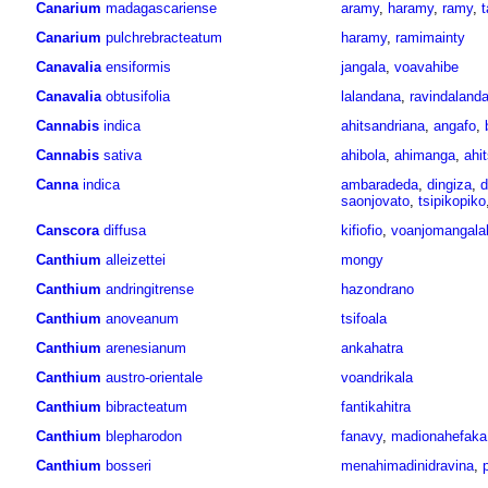
Canarium
madagascariense
aramy
,
haramy
,
ramy
,
Canarium
pulchrebracteatum
haramy
,
ramimainty
Canavalia
ensiformis
jangala
,
voavahibe
Canavalia
obtusifolia
lalandana
,
ravindaland
Cannabis
indica
ahitsandriana
,
angafo
,
Cannabis
sativa
ahibola
,
ahimanga
,
ahi
Canna
indica
ambaradeda
,
dingiza
,
d
saonjovato
,
tsipikopiko
Canscora
diffusa
kifiofio
,
voanjomangala
Canthium
alleizettei
mongy
Canthium
andringitrense
hazondrano
Canthium
anoveanum
tsifoala
Canthium
arenesianum
ankahatra
Canthium
austro-orientale
voandrikala
Canthium
bibracteatum
fantikahitra
Canthium
blepharodon
fanavy
,
madionahefaka
Canthium
bosseri
menahimadinidravina
,
p