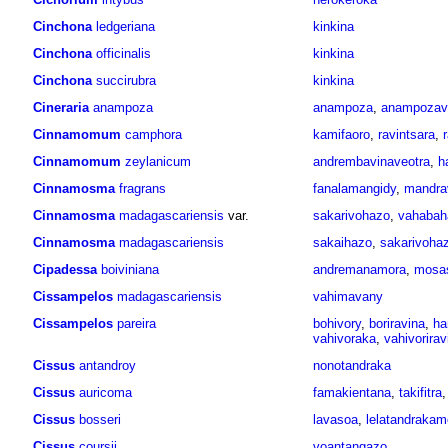
Cinchona
ledgeriana
kinkina
Cinchona
officinalis
kinkina
Cinchona
succirubra
kinkina
Cineraria
anampoza
anampoza
,
anampozav
Cinnamomum
camphora
kamifaoro
,
ravintsara
,
Cinnamomum
zeylanicum
andrembavinaveotra
,
h
Cinnamosma
fragrans
fanalamangidy
,
mandra
Cinnamosma
madagascariensis
var.
sakarivohazo
,
vahabah
Cinnamosma
madagascariensis
sakaihazo
,
sakarivoha
Cipadessa
boiviniana
andremanamora
,
mosa
Cissampelos
madagascariensis
vahimavany
Cissampelos
pareira
bohivory
,
boriravina
,
ha
vahivoraka
,
vahivorirav
Cissus
antandroy
nonotandraka
Cissus
auricoma
famakientana
,
takifitra
Cissus
bosseri
lavasoa
,
lelatandraka
Cissus
coursii
voantangazo