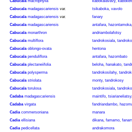
Cabucala
macrophylla
kabokalavavy
,
kabokefi
Cabucala
madagascariensis
var.
tsikaboka
,
vavolo
Cabucala
madagascariensis
var.
fanary
Cabucala
madagascariensis
antafara
,
hazontamoka
Cabucala
monarthron
andriambolafotsy
Cabucala
multiflora
tandrokosiala
,
tandroko
Cabucala
oblongo-ovata
hentona
Cabucala
penduliflora
antafara
,
hazombato
Cabucala
plectaneiifolia
beloha
,
hanakato
,
tand
Cabucala
polysperma
tandrokosilahy
,
tandrok
Cabucala
striolata
monty
,
tandrokosy
Cabucala
torulosa
tandrokosiala
,
tandroko
Cadaba
madagascariensis
maintifo
,
tsiarianeliatsy
Cadaba
virgata
fandriandambo
,
hazoma
Cadia
commersoniana
manara
Cadia
ellisiana
dikana
,
famamo
,
fana
Cadia
pedicellata
andrakomora