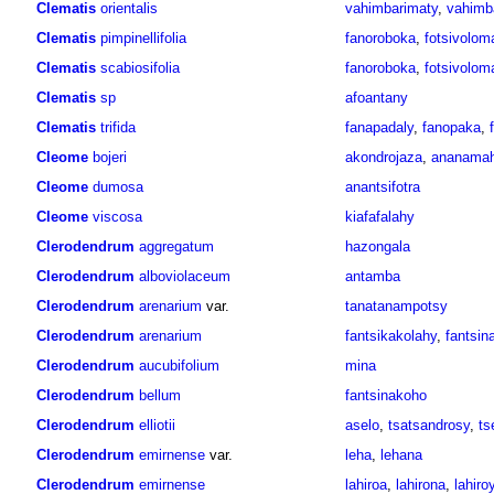
Clematis
orientalis
vahimbarimaty
,
vahimb
Clematis
pimpinellifolia
fanoroboka
,
fotsivolo
Clematis
scabiosifolia
fanoroboka
,
fotsivolo
Clematis
sp
afoantany
Clematis
trifida
fanapadaly
,
fanopaka
,
Cleome
bojeri
akondrojaza
,
ananamaha
Cleome
dumosa
anantsifotra
Cleome
viscosa
kiafafalahy
Clerodendrum
aggregatum
hazongala
Clerodendrum
alboviolaceum
antamba
Clerodendrum
arenarium
var.
tanatanampotsy
Clerodendrum
arenarium
fantsikakolahy
,
fantsin
Clerodendrum
aucubifolium
mina
Clerodendrum
bellum
fantsinakoho
Clerodendrum
elliotii
aselo
,
tsatsandrosy
,
ts
Clerodendrum
emirnense
var.
leha
,
lehana
Clerodendrum
emirnense
lahiroa
,
lahirona
,
lahiro