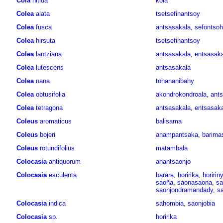
Cola
nitida
kolà
Colea
alata
tsetsefinantsoy
Colea
fusca
antsasakala
,
sefontsoh
Colea
hirsuta
tsetsefinantsoy
Colea
lantziana
antsasakala
,
entsasaka
Colea
lutescens
antsasakala
Colea
nana
tohananibahy
Colea
obtusifolia
akondrokondroala
,
ants
Colea
tetragona
antsasakala
,
entsasaka
Coleus
aromaticus
balisama
Coleus
bojeri
anampantsaka
,
barima
Coleus
rotundifolius
matambala
Colocasia
antiquorum
anantsaonjo
Colocasia
esculenta
barara
,
horirika
,
hoririny
saoña
,
saonasaona
,
sa
saonjondramandady
,
s
Colocasia
indica
sahombia
,
saonjobia
Colocasia
sp.
horirika