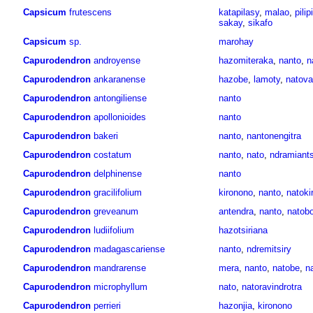
Capsicum
frutescens
katapilasy
,
malao
,
pilip
sakay
,
sikafo
Capsicum
sp.
marohay
Capurodendron
androyense
hazomiteraka
,
nanto
,
n
Capurodendron
ankaranense
hazobe
,
lamoty
,
natova
Capurodendron
antongiliense
nanto
Capurodendron
apollonioides
nanto
Capurodendron
bakeri
nanto
,
nantonengitra
Capurodendron
costatum
nanto
,
nato
,
ndramiants
Capurodendron
delphinense
nanto
Capurodendron
gracilifolium
kironono
,
nanto
,
natoki
Capurodendron
greveanum
antendra
,
nanto
,
natob
Capurodendron
ludiifolium
hazotsiriana
Capurodendron
madagascariense
nanto
,
ndremitsiry
Capurodendron
mandrarense
mera
,
nanto
,
natobe
,
n
Capurodendron
microphyllum
nato
,
natoravindrotra
Capurodendron
perrieri
hazonjia
,
kironono