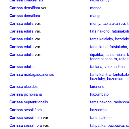
Carissa
comorensis
taolanomby
Carissa
densiflora
var.
mango
Carissa
densiflora
mango
Carissa
edulis
var.
monty
,
tapitsakahitra
,
t
Carissa
edulis
var.
fatsinakoho
,
fatsinakoh
Carissa
edulis
var.
fantsikalalahy
,
hazolah
Carissa
edulis
var.
fantsikoho
,
fatsiakoho
Carissa
edulis
var.
dipatika
,
fantsimbala
,
f
fanampenana-ra
,
roifan
Carissa
edulis
taolana
,
voakandrina
Carissa
madagascariensis
fantsikahitra
,
fantsikak
hazolahy
,
hazomiarote
Carissa
oleoides
kironono
Carissa
pichoniana
hazombato
Carissa
septentrionalis
fantsinakoho
,
taolanom
Carissa
sessiliflora
hazoambo
Carissa
sessiliflora
var.
fantsinakoho
Carissa
sessiliflora
var.
fatipatika
,
patipatika
,
s