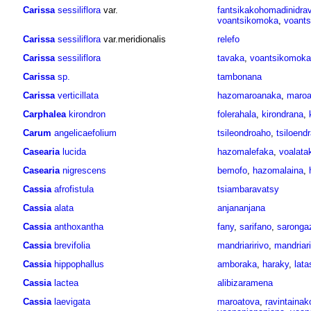
Carissa
sessiliflora
var.
fantsikakohomadinidra
voantsikomoka
,
voants
Carissa
sessiliflora
var.meridionalis
relefo
Carissa
sessiliflora
tavaka
,
voantsikomoka
Carissa
sp.
tambonana
Carissa
verticillata
hazomaroanaka
,
maroa
Carphalea
kirondron
folerahala
,
kirondrana
,
Carum
angelicaefolium
tsileondroaho
,
tsiloend
Casearia
lucida
hazomalefaka
,
voalata
Casearia
nigrescens
bemofo
,
hazomalaina
,
Cassia
afrofistula
tsiambaravatsy
Cassia
alata
anjananjana
Cassia
anthoxantha
fany
,
sarifano
,
saronga
Cassia
brevifolia
mandriaririvo
,
mandriar
Cassia
hippophallus
amboraka
,
haraky
,
lata
Cassia
lactea
alibizaramena
Cassia
laevigata
maroatova
,
ravintainak