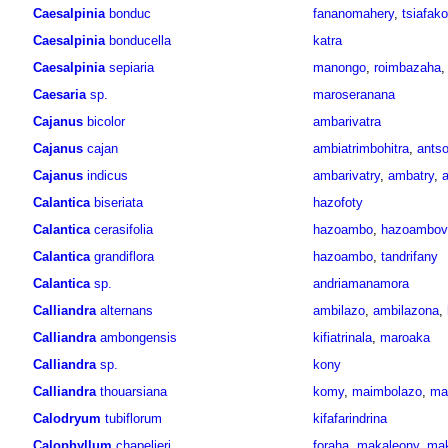
Caesalpinia
bonduc
fananomahery
,
tsiafak
Caesalpinia
bonducella
katra
Caesalpinia
sepiaria
manongo
,
roimbazaha
Caesaria
sp.
maroseranana
Cajanus
bicolor
ambarivatra
Cajanus
cajan
ambiatrimbohitra
,
antso
Cajanus
indicus
ambarivatry
,
ambatry
,
a
Calantica
biseriata
hazofoty
Calantica
cerasifolia
hazoambo
,
hazoambov
Calantica
grandiflora
hazoambo
,
tandrifany
Calantica
sp.
andriamanamora
Calliandra
alternans
ambilazo
,
ambilazona
,
Calliandra
ambongensis
kifiatrinala
,
maroaka
Calliandra
sp.
kony
Calliandra
thouarsiana
komy
,
maimbolazo
,
ma
Calodryum
tubiflorum
kifafarindrina
Calophyllum
chapelieri
foraha
,
makaleony
,
mak