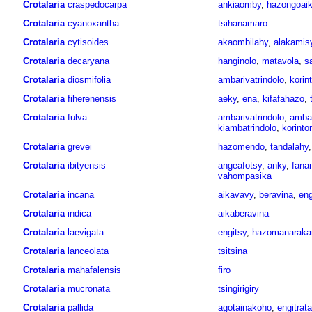
Crotalaria
craspedocarpa
ankiaomby
,
hazongoai
Crotalaria
cyanoxantha
tsihanamaro
Crotalaria
cytisoides
akaombilahy
,
alakamis
Crotalaria
decaryana
hanginolo
,
matavola
,
s
Crotalaria
diosmifolia
ambarivatrindolo
,
korin
Crotalaria
fiherenensis
aeky
,
ena
,
kifafahazo
,
Crotalaria
fulva
ambarivatrindolo
,
ambar
kiambatrindolo
,
korint
Crotalaria
grevei
hazomendo
,
tandalahy
Crotalaria
ibityensis
angeafotsy
,
anky
,
fana
vahompasika
Crotalaria
incana
aikavavy
,
beravina
,
eng
Crotalaria
indica
aikaberavina
Crotalaria
laevigata
engitsy
,
hazomanaraka
Crotalaria
lanceolata
tsitsina
Crotalaria
mahafalensis
firo
Crotalaria
mucronata
tsingirigiry
Crotalaria
pallida
agotainakoho
,
engitrat