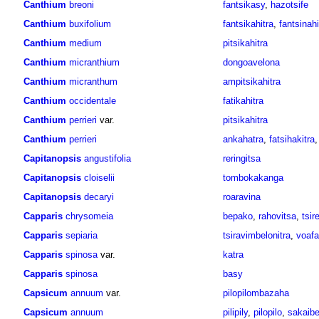
Canthium
breoni
fantsikasy
,
hazotsife
Canthium
buxifolium
fantsikahitra
,
fantsinahi
Canthium
medium
pitsikahitra
Canthium
micranthium
dongoavelona
Canthium
micranthum
ampitsikahitra
Canthium
occidentale
fatikahitra
Canthium
perrieri
var.
pitsikahitra
Canthium
perrieri
ankahatra
,
fatsihakitra
Capitanopsis
angustifolia
reringitsa
Capitanopsis
cloiselii
tombokakanga
Capitanopsis
decaryi
roaravina
Capparis
chrysomeia
bepako
,
rahovitsa
,
tsir
Capparis
sepiaria
tsiravimbelonitra
,
voafa
Capparis
spinosa
var.
katra
Capparis
spinosa
basy
Capsicum
annuum
var.
pilopilombazaha
Capsicum
annuum
pilipily
,
pilopilo
,
sakaib