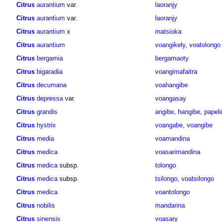
Citrus
aurantium
var.
laoranjy
Citrus
aurantium
var.
laoranjy
Citrus
aurantium
x
matsioka
Citrus
aurantium
voangikely
,
voatolongo
Citrus
bergamia
bergamaoty
Citrus
bigaradia
voangimafaitra
Citrus
decumana
voahangibe
Citrus
depressa
var.
voangasay
Citrus
grandis
angibe
,
hangibe
,
papel
Citrus
hystrix
voangabe
,
voangibe
Citrus
media
voamandina
Citrus
medica
voasarimandina
Citrus
medica
subsp.
tolongo
Citrus
medica
subsp.
tsilongo
,
voatsilongo
Citrus
medica
voantolongo
Citrus
nobilis
mandarina
Citrus
sinensis
voasary