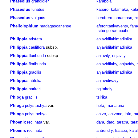
Phaseolus
grandidieri
karabola
Phaseolus
lunatus
kabaro
,
kalamaka
,
kal
Phaseolus
vulgaris
herotrero-tsaramaso
,
h
Phellolophium
madagascariense
aferontanivaventy
,
fam
tsitongotramboabe
Philippia
aristata
anjavidilahimadinika
Philippia
cauliflora
subsp.
anjavidilahimadinika
Philippia
floribunda
subsp.
anjavily
,
enjavily
Philippia
floribunda
anjavidilahy
,
anjavidy
,
r
Philippia
gracilis
anjavidilahimadinika
Philippia
latifolia
anjavidivavy
Philippia
parkeri
ngitakely
Phloga
gracilis
tsirika
Phloga
polystachya
var.
hofa
,
manarana
Phloga
polystachya
anivo
,
anivona
,
lafa
,
ma
Phoenix
reclinata
var.
dara
,
daro
,
taratra
,
tara
Phoenix
reclinata
antrendry
,
kalabo
,
kalal