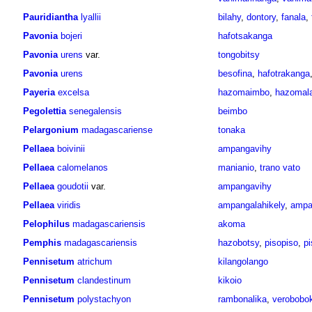
Pauridiantha
lyallii
bilahy
,
dontory
,
fanala
,
Pavonia
bojeri
hafotsakanga
Pavonia
urens
var.
tongobitsy
Pavonia
urens
besofina
,
hafotrakanga
Payeria
excelsa
hazomaimbo
,
hazomal
Pegolettia
senegalensis
beimbo
Pelargonium
madagascariense
tonaka
Pellaea
boivinii
ampangavihy
Pellaea
calomelanos
manianio
,
trano vato
Pellaea
goudotii
var.
ampangavihy
Pellaea
viridis
ampangalahikely
,
ampa
Pelophilus
madagascariensis
akoma
Pemphis
madagascariensis
hazobotsy
,
pisopiso
,
pi
Pennisetum
atrichum
kilangolango
Pennisetum
clandestinum
kikoio
Pennisetum
polystachyon
rambonalika
,
verobobo