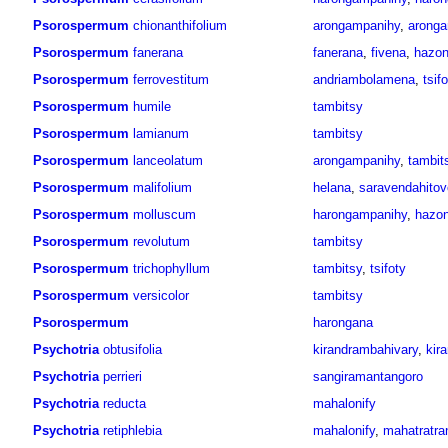
Psorospermum
chionanthifolium
arongampanihy
,
aronga
Psorospermum
fanerana
fanerana
,
fivena
,
hazo
Psorospermum
ferrovestitum
andriambolamena
,
tsifo
Psorospermum
humile
tambitsy
Psorospermum
lamianum
tambitsy
Psorospermum
lanceolatum
arongampanihy
,
tambit
Psorospermum
malifolium
helana
,
saravendahitov
Psorospermum
molluscum
harongampanihy
,
hazo
Psorospermum
revolutum
tambitsy
Psorospermum
trichophyllum
tambitsy
,
tsifoty
Psorospermum
versicolor
tambitsy
Psorospermum
harongana
Psychotria
obtusifolia
kirandrambahivary
,
kir
Psychotria
perrieri
sangiramantangoro
Psychotria
reducta
mahalonify
Psychotria
retiphlebia
mahalonify
,
mahatratran