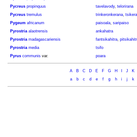
Pycreus
propinquus
tavelavody
,
telorirana
Pycreus
tremulus
trinkeronkerana
,
tsiker
Pygeum
africanum
paisoala
,
saripaiso
Pyrostria
alaotrensis
ankahatra
Pyrostria
madagascariensis
fantsikahitra
,
pitsikahit
Pyrostria
media
tsifo
Pyrus
communis
var.
poara
A
B
C
D
E
F
G
H
I
J
K
a
b
c
d
e
f
g
h
i
j
k