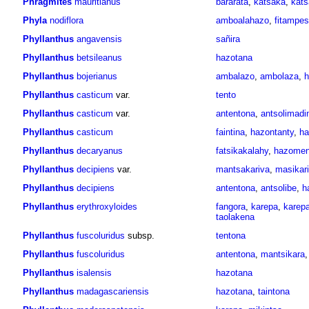
Phragmites
mauritianus
bararata
,
katsaka
,
kats
Phyla
nodiflora
amboalahazo
,
fitampe
Phyllanthus
angavensis
sañira
Phyllanthus
betsileanus
hazotana
Phyllanthus
bojerianus
ambalazo
,
ambolaza
,
h
Phyllanthus
casticum
var.
tento
Phyllanthus
casticum
var.
antentona
,
antsolimadi
Phyllanthus
casticum
faintina
,
hazontanty
,
ha
Phyllanthus
decaryanus
fatsikakalahy
,
hazome
Phyllanthus
decipiens
var.
mantsakariva
,
masikar
Phyllanthus
decipiens
antentona
,
antsolibe
,
h
Phyllanthus
erythroxyloides
fangora
,
karepa
,
karep
taolakena
Phyllanthus
fuscoluridus
subsp.
tentona
Phyllanthus
fuscoluridus
antentona
,
mantsikara
Phyllanthus
isalensis
hazotana
Phyllanthus
madagascariensis
hazotana
,
taintona