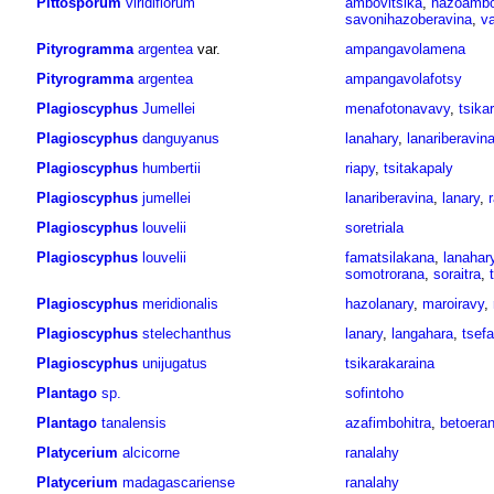
Pittosporum
viridiflorum
ambovitsika
,
hazoamb
savonihazoberavina
,
v
Pityrogramma
argentea
var.
ampangavolamena
Pityrogramma
argentea
ampangavolafotsy
Plagioscyphus
Jumellei
menafotonavavy
,
tsika
Plagioscyphus
danguyanus
lanahary
,
lanariberavin
Plagioscyphus
humbertii
riapy
,
tsitakapaly
Plagioscyphus
jumellei
lanariberavina
,
lanary
,
Plagioscyphus
louvelii
soretriala
Plagioscyphus
louvelii
famatsilakana
,
lanahar
somotrorana
,
soraitra
,
Plagioscyphus
meridionalis
hazolanary
,
maroiravy
,
Plagioscyphus
stelechanthus
lanary
,
langahara
,
tsef
Plagioscyphus
unijugatus
tsikarakaraina
Plantago
sp.
sofintoho
Plantago
tanalensis
azafimbohitra
,
betoera
Platycerium
alcicorne
ranalahy
Platycerium
madagascariense
ranalahy