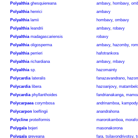
Polyalthia
ghesquiereana
ambavy
,
hombavy
,
om
Polyalthia
henrici
ambavy
Polyalthia
lamii
hombavy
,
ombavy
Polyalthia
leandrii
ambavy
,
robavy
Polyalthia
madagascariensis
robavy
Polyalthia
oligosperma
ambavy
,
hazomby
,
rom
Polyalthia
perrieri
hafotrankora
Polyalthia
richardiana
ambavy
,
mbavy
Polyalthia
sp.
hazomainty
Polycardia
lateralis
fanazavandrano
,
hazom
Polycardia
libera
hazoanjovy
,
matambel
Polycardia
phyllanthoides
fandrianakanga
,
mamoa
Polycarpaea
corymbosa
andrinamboa
,
kampody
Polycarpon
loeflingii
anandrahona
Polycline
proteiformis
marorokamboa
,
morafo
Polygala
bojeri
masonakorona
Polygala
greveana
fara
,
tsilavondrivotsy
,
t