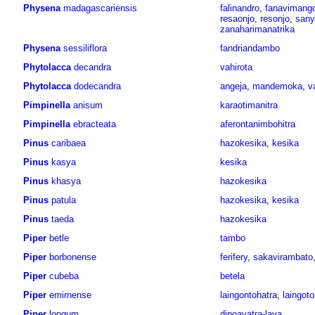
Physena
madagascariensis
falinandro
,
fanavimang
resaonjo
,
resonjo
,
sany
zanaharimanatrika
Physena
sessiliflora
fandriandambo
Phytolacca
decandra
vahirota
Phytolacca
dodecandra
angeja
,
mandemoka
,
v
Pimpinella
anisum
karaotimanitra
Pimpinella
ebracteata
aferontanimbohitra
Pinus
caribaea
hazokesika
,
kesika
Pinus
kasya
kesika
Pinus
khasya
hazokesika
Pinus
patula
hazokesika
,
kesika
Pinus
taeda
hazokesika
Piper
betle
tambo
Piper
borbonense
ferifery
,
sakavirambato
Piper
cubeba
betela
Piper
emirnense
laingontohatra
,
laingoto
Piper
longum
dipoavatra-lava