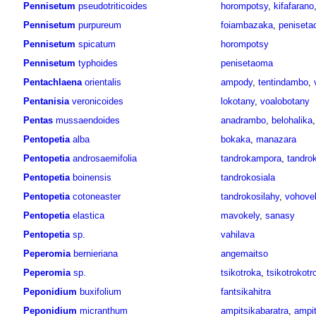
Pennisetum
pseudotriticoides
horompotsy
,
kifafarano
Pennisetum
purpureum
foiambazaka
,
peniset
Pennisetum
spicatum
horompotsy
Pennisetum
typhoides
penisetaoma
Pentachlaena
orientalis
ampody
,
tentindambo
,
Pentanisia
veronicoides
lokotany
,
voalobotany
Pentas
mussaendoides
anadrambo
,
belohalika
Pentopetia
alba
bokaka
,
manazara
Pentopetia
androsaemifolia
tandrokampora
,
tandro
Pentopetia
boinensis
tandrokosiala
Pentopetia
cotoneaster
tandrokosilahy
,
vohove
Pentopetia
elastica
mavokely
,
sanasy
Pentopetia
sp.
vahilava
Peperomia
bernieriana
angemaitso
Peperomia
sp.
tsikotroka
,
tsikotrokotr
Peponidium
buxifolium
fantsikahitra
Peponidium
micranthum
ampitsikabaratra
,
ampit