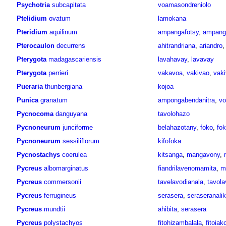
Psychotria
subcapitata
voamasondreniolo
Ptelidium
ovatum
lamokana
Pteridium
aquilinum
ampangafotsy
,
ampang
Pterocaulon
decurrens
ahitrandriana
,
ariandro
Pterygota
madagascariensis
lavahavay
,
lavavay
Pterygota
perrieri
vakavoa
,
vakivao
,
vak
Pueraria
thunbergiana
kojoa
Punica
granatum
ampongabendanitra
,
v
Pycnocoma
danguyana
tavolohazo
Pycnoneurum
junciforme
belahazotany
,
foko
,
fok
Pycnoneurum
sessiliflorum
kifofoka
Pycnostachys
coerulea
kitsanga
,
mangavony
,
Pycreus
albomarginatus
fiandrilavenomamita
,
m
Pycreus
commersonii
tavelavodianala
,
tavola
Pycreus
ferrugineus
serasera
,
seraseranali
Pycreus
mundtii
ahibita
,
serasera
Pycreus
polystachyos
fitohizambalala
,
fitoiak