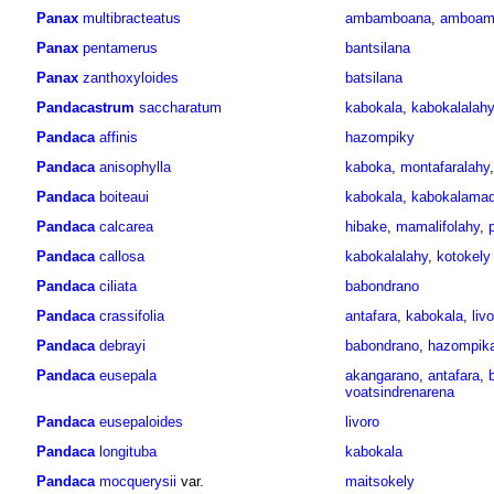
Panax
multibracteatus
ambamboana
,
amboam
Panax
pentamerus
bantsilana
Panax
zanthoxyloides
batsilana
Pandacastrum
saccharatum
kabokala
,
kabokalalahy
Pandaca
affinis
hazompiky
Pandaca
anisophylla
kaboka
,
montafaralahy
Pandaca
boiteaui
kabokala
,
kabokalamadi
Pandaca
calcarea
hibake
,
mamalifolahy
,
Pandaca
callosa
kabokalalahy
,
kotokely
Pandaca
ciliata
babondrano
Pandaca
crassifolia
antafara
,
kabokala
,
liv
Pandaca
debrayi
babondrano
,
hazompik
Pandaca
eusepala
akangarano
,
antafara
,
voatsindrenarena
Pandaca
eusepaloides
livoro
Pandaca
longituba
kabokala
Pandaca
mocquerysii
var.
maitsokely