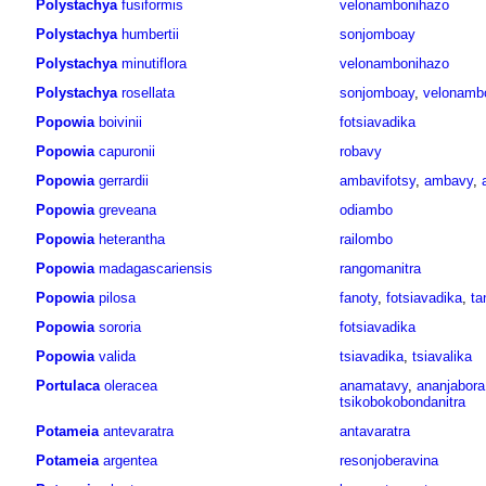
Polystachya
fusiformis
velonambonihazo
Polystachya
humbertii
sonjomboay
Polystachya
minutiflora
velonambonihazo
Polystachya
rosellata
sonjomboay
,
velonamb
Popowia
boivinii
fotsiavadika
Popowia
capuronii
robavy
Popowia
gerrardii
ambavifotsy
,
ambavy
,
Popowia
greveana
odiambo
Popowia
heterantha
railombo
Popowia
madagascariensis
rangomanitra
Popowia
pilosa
fanoty
,
fotsiavadika
,
ta
Popowia
sororia
fotsiavadika
Popowia
valida
tsiavadika
,
tsiavalika
Portulaca
oleracea
anamatavy
,
ananjabora
tsikobokobondanitra
Potameia
antevaratra
antavaratra
Potameia
argentea
resonjoberavina