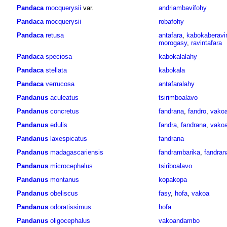
Pandaca
mocquerysii
var.
andriambavifohy
Pandaca
mocquerysii
robafohy
Pandaca
retusa
antafara
,
kabokaberavi
morogasy
,
ravintafara
Pandaca
speciosa
kabokalalahy
Pandaca
stellata
kabokala
Pandaca
verrucosa
antafaralahy
Pandanus
aculeatus
tsirimboalavo
Pandanus
concretus
fandrana
,
fandro
,
vako
Pandanus
edulis
fandra
,
fandrana
,
vako
Pandanus
laxespicatus
fandrana
Pandanus
madagascariensis
fandrambarika
,
fandran
Pandanus
microcephalus
tsiriboalavo
Pandanus
montanus
kopakopa
Pandanus
obeliscus
fasy
,
hofa
,
vakoa
Pandanus
odoratissimus
hofa
Pandanus
oligocephalus
vakoandambo