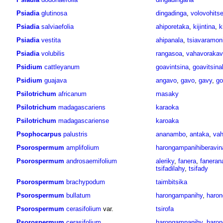
Psiadia
glutinosa
dingadinga
,
volovohits
Psiadia
salviaefolia
ahiporetaka
,
kijintina
,
k
Psiadia
vestita
ahipanala
,
tsiavaramon
Psiadia
volubilis
rangasoa
,
vahavoraka
Psidium
cattleyanum
goavintsina
,
goavitsina
Psidium
guajava
angavo
,
gavo
,
gavy
,
go
Psilotrichum
africanum
masaky
Psilotrichum
madagascariens
karaoka
Psilotrichum
madagascariense
karoaka
Psophocarpus
palustris
ananambo
,
antaka
,
vah
Psorospermum
amplifolium
harongampanihiberavin
Psorospermum
androsaemifolium
aleriky
,
fanera
,
faneran
tsifadilahy
,
tsifady
Psorospermum
brachypodum
taimbitsika
Psorospermum
bullatum
harongampanihy
,
haro
Psorospermum
cerasifolium
var.
tsirofa
Psorospermum
cerasifolium
harongampanihy
,
haron