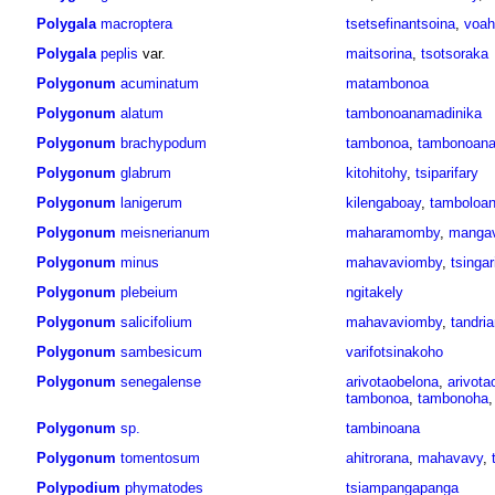
Polygala
macroptera
tsetsefinantsoina
,
voah
Polygala
peplis
var.
maitsorina
,
tsotsoraka
Polygonum
acuminatum
matambonoa
Polygonum
alatum
tambonoanamadinika
Polygonum
brachypodum
tambonoa
,
tambonoan
Polygonum
glabrum
kitohitohy
,
tsiparifary
Polygonum
lanigerum
kilengaboay
,
tamboloa
Polygonum
meisnerianum
maharamomby
,
manga
Polygonum
minus
mahavaviomby
,
tsingar
Polygonum
plebeium
ngitakely
Polygonum
salicifolium
mahavaviomby
,
tandri
Polygonum
sambesicum
varifotsinakoho
Polygonum
senegalense
arivotaobelona
,
arivot
tambonoa
,
tambonoha
Polygonum
sp.
tambinoana
Polygonum
tomentosum
ahitrorana
,
mahavavy
,
Polypodium
phymatodes
tsiampangapanga