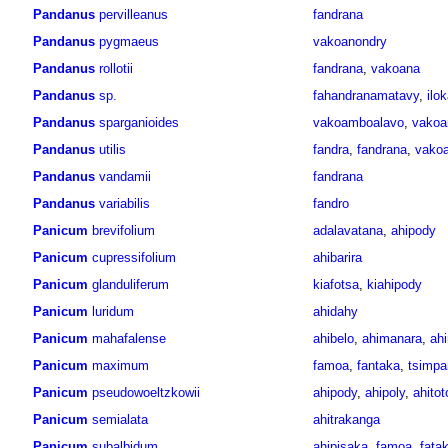
Pandanus
pervilleanus
fandrana
Pandanus
pygmaeus
vakoanondry
Pandanus
rollotii
fandrana
,
vakoana
Pandanus
sp.
fahandranamatavy
,
ilo
Pandanus
sparganioides
vakoamboalavo
,
vakoa
Pandanus
utilis
fandra
,
fandrana
,
vako
Pandanus
vandamii
fandrana
Pandanus
variabilis
fandro
Panicum
brevifolium
adalavatana
,
ahipody
Panicum
cupressifolium
ahibarira
Panicum
glanduliferum
kiafotsa
,
kiahipody
Panicum
luridum
ahidahy
Panicum
mahafalense
ahibelo
,
ahimanara
,
ah
Panicum
maximum
famoa
,
fantaka
,
tsimpa
Panicum
pseudowoeltzkowii
ahipody
,
ahipoly
,
ahitot
Panicum
semialata
ahitrakanga
Panicum
subalbidum
ahipisaka
,
famoa
,
fata