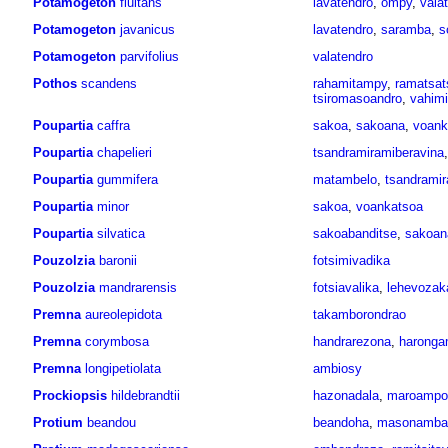
Potamogeton
fluitans
lavatendro
,
ompy
,
vala
Potamogeton
javanicus
lavatendro
,
saramba
,
s
Potamogeton
parvifolius
valatendro
Pothos
scandens
rahamitampy
,
ramatsat
tsiromasoandro
,
vahim
Poupartia
caffra
sakoa
,
sakoana
,
voank
Poupartia
chapelieri
tsandramiramiberavina
Poupartia
gummifera
matambelo
,
tsandrami
Poupartia
minor
sakoa
,
voankatsoa
Poupartia
silvatica
sakoabanditse
,
sakoan
Pouzolzia
baronii
fotsimivadika
Pouzolzia
mandrarensis
fotsiavalika
,
lehevozak
Premna
aureolepidota
takamborondrao
Premna
corymbosa
handrarezona
,
haronga
Premna
longipetiolata
ambiosy
Prockiopsis
hildebrandtii
hazonadala
,
maroampot
Protium
beandou
beandoha
,
masonamba