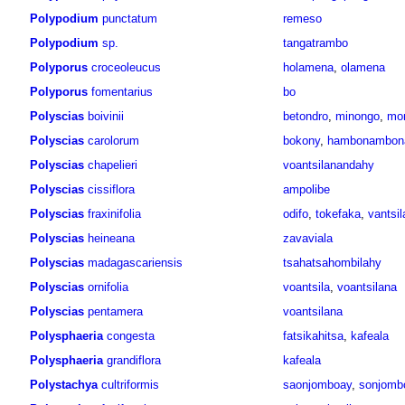
Polypodium
punctatum
remeso
Polypodium
sp.
tangatrambo
Polyporus
croceoleucus
holamena
,
olamena
Polyporus
fomentarius
bo
Polyscias
boivinii
betondro
,
minongo
,
mo
Polyscias
carolorum
bokony
,
hambonambon
Polyscias
chapelieri
voantsilanandahy
Polyscias
cissiflora
ampolibe
Polyscias
fraxinifolia
odifo
,
tokefaka
,
vantsil
Polyscias
heineana
zavaviala
Polyscias
madagascariensis
tsahatsahombilahy
Polyscias
ornifolia
voantsila
,
voantsilana
Polyscias
pentamera
voantsilana
Polysphaeria
congesta
fatsikahitsa
,
kafeala
Polysphaeria
grandiflora
kafeala
Polystachya
cultriformis
saonjomboay
,
sonjomb