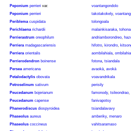
Peponium
perrieri
var.
voantangondolo
Peponium
perrieri
takotakokely
,
voantang
Periblema
cuspidata
tolongoala
Perichlaena
richardii
malainkisaraka
,
tohon
Perrierastrum
oreophilum
andriamborondreo
,
haz
Perriera
madagascariensis
hifotro
,
kirondro
,
kitso
Perriera
orientalis
aombilahiala
,
ombilahia
Perrierodendron
boinense
fotona
,
tsiandala
Persea
americana
avaokà
,
avokà
Petalodactylis
obovata
voavandrikala
Petroselinum
sativum
perisily
Peucedanum
bojerianum
famonody
,
tsileondrao
,
Peucedanum
capense
fanivapotsy
Phanerodiscus
diospyroidea
tsiandalavavy
Phaseolus
aureus
amberiky
,
menaro
Phaseolus
coccineus
vahitsaramaso