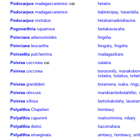
Podocarpus
madagascariensis
var.
hetatra
Podocarpus
madagascariensis
babintsipay
,
harambila
Podocarpus
rostratus
hetatramadinidravina
Pogonarthria
squarrosa
fantakavazaha
Poinciana
adansonioides
fingoha
Poinciana
leucantha
fengoky
,
fingoha
Poinsettia
pulcherrima
madagasikara
Poivrea
coccinea
var.
salaitra
Poivrea
coccinea
borosonify
,
manakobon
tsilaitra
,
tsilaitsa
,
tsilai
Poivrea
grandidieri
boramena
,
isaka
,
ringy
Poivrea
obscura
mandriambobolahifito
,
Poivrea
villosa
fantsikakolahy
,
lavana
Polyalthia
Chapelieri
hombavy
Polyalthia
capuronii
maitsoririnina
,
robary
Polyalthia
dielsii
hazomafana
Polyalthia
emarginata
ambavy
,
hombavy
,
om