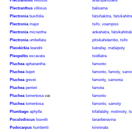
Plectranthus
vestitus
anampantsaka
Plectranthus
villosus
balisama
Plectronia
buxifolia
fatsihakitra
,
fatsikahitr
Plectronia
major
tsifo
,
voampiso
Plectronia
micrantha
ankahatra
,
fatsikahitra
Plectronia
umbellata
pitsikahidambo
,
tsifo
Pleiokirkia
leandrii
katrafay
,
mafaipoty
Pleopeltis
excavata
tsidilatra
Pluchea
aphanantha
famonto
Pluchea
bojeri
famonto
,
famoty
,
samo
Pluchea
grevei
famonty
,
samonta
Pluchea
perrieri
famota
Pluchea
tomentosa
var.
famonto
Pluchea
tomentosa
famonto
,
samoty
Plumbago
aphylla
kifafalahy
,
motimoty
,
ts
Poculodiscus
louvelii
lanariberavina
Podocarpus
humbertii
kinininala