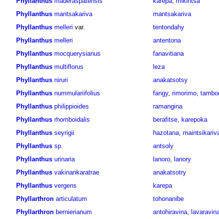
Phyllanthus
maderaspatensis
karepa
,
mikintsa
Phyllanthus
mantsakariva
mantsakariva
Phyllanthus
melleri
var.
tentondahy
Phyllanthus
melleri
antentona
Phyllanthus
mocquerysianus
fanavitiana
Phyllanthus
multiflorus
leza
Phyllanthus
niruri
anakatsotsy
Phyllanthus
nummulariifolius
fangy
,
rimorimo
,
tambo
Phyllanthus
philippioides
ramangina
Phyllanthus
rhomboidalis
berafitse
,
karepoka
Phyllanthus
seyrigii
hazotana
,
maintsikariv
Phyllanthus
sp.
antsoly
Phyllanthus
urinaria
lanoro
,
lanory
Phyllanthus
vakinankaratrae
anakatsotry
Phyllanthus
vergens
karepa
Phyllarthron
articulatum
tohonanibe
Phyllarthron
bernierianum
antohiravina
,
lavaravin