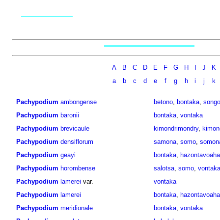
A
B
C
D
E
F
G
H
I
J
K
a
b
c
d
e
f
g
h
i
j
k
Pachypodium
ambongense
betono
,
bontaka
,
song
Pachypodium
baronii
bontaka
,
vontaka
Pachypodium
brevicaule
kimondrimondry
,
kimon
Pachypodium
densiflorum
samona
,
somo
,
somon
Pachypodium
geayi
bontaka
,
hazontavoaha
Pachypodium
horombense
salotsa
,
somo
,
vontak
Pachypodium
lamerei
var.
vontaka
Pachypodium
lamerei
bontaka
,
hazontavoaha
Pachypodium
meridionale
bontaka
,
vontaka