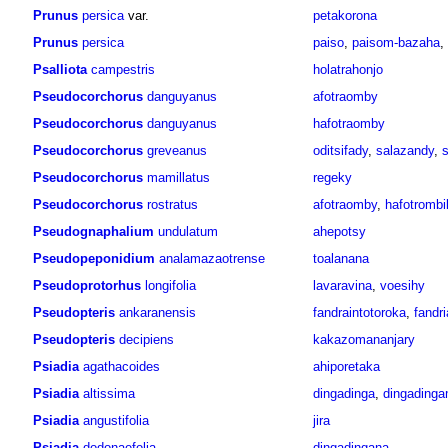
Prunus
persica
var.
petakorona
Prunus
persica
paiso
,
paisom-bazaha
,
Psalliota
campestris
holatrahonjo
Pseudocorchorus
danguyanus
afotraomby
Pseudocorchorus
danguyanus
hafotraomby
Pseudocorchorus
greveanus
oditsifady
,
salazandy
,
Pseudocorchorus
mamillatus
regeky
Pseudocorchorus
rostratus
afotraomby
,
hafotrombi
Pseudognaphalium
undulatum
ahepotsy
Pseudopeponidium
analamazaotrense
toalanana
Pseudoprotorhus
longifolia
lavaravina
,
voesihy
Pseudopteris
ankaranensis
fandraintotoroka
,
fandri
Pseudopteris
decipiens
kakazomananjary
Psiadia
agathacoides
ahiporetaka
Psiadia
altissima
dingadinga
,
dingading
Psiadia
angustifolia
jira
Psiadia
dodonaefolia
dingadingana