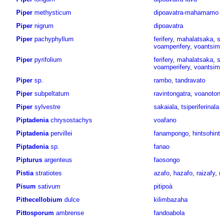
Piper
methysticum
dipoavatra-mahamamo
Piper
nigrum
dipoavatra
Piper
pachyphyllum
ferifery
,
mahalatsaka
,
voamperifery
,
voantsim
Piper
pyrifolium
ferifery
,
mahalatsaka
,
voamperifery
,
voantsim
Piper
sp.
rambo
,
tandravato
Piper
subpeltatum
ravintongatra
,
voanoton
Piper
sylvestre
sakaiala
,
tsiperiferinala
Piptadenia
chrysostachys
voafano
Piptadenia
pervillei
fanampongo
,
hintsohin
Piptadenia
sp.
fanao
Pipturus
argenteus
faosongo
Pistia
stratiotes
azafo
,
hazafo
,
raizafy
,
Pisum
sativum
pitipoà
Pithecellobium
dulce
kilimbazaha
Pittosporum
ambrense
fandoabola