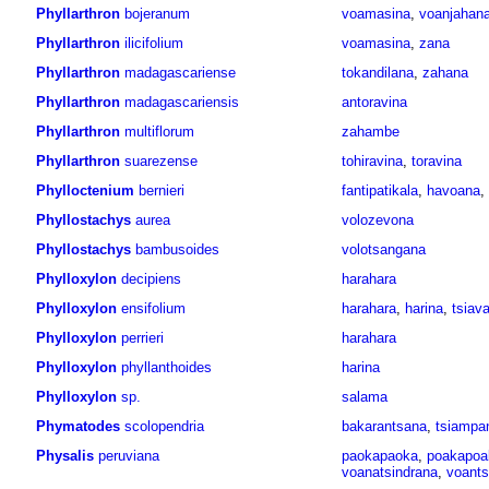
Phyllarthron
bojeranum
voamasina
,
voanjahan
Phyllarthron
ilicifolium
voamasina
,
zana
Phyllarthron
madagascariense
tokandilana
,
zahana
Phyllarthron
madagascariensis
antoravina
Phyllarthron
multiflorum
zahambe
Phyllarthron
suarezense
tohiravina
,
toravina
Phylloctenium
bernieri
fantipatikala
,
havoana
,
Phyllostachys
aurea
volozevona
Phyllostachys
bambusoides
volotsangana
Phylloxylon
decipiens
harahara
Phylloxylon
ensifolium
harahara
,
harina
,
tsiav
Phylloxylon
perrieri
harahara
Phylloxylon
phyllanthoides
harina
Phylloxylon
sp.
salama
Phymatodes
scolopendria
bakarantsana
,
tsiampa
Physalis
peruviana
paokapaoka
,
poakapoa
voanatsindrana
,
voants