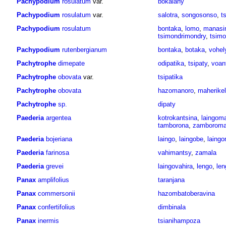
Pachypodium
rosulatum
var.
bokalahy
Pachypodium
rosulatum
var.
salotra
,
songosonso
,
t
Pachypodium
rosulatum
bontaka
,
lomo
,
manasin
tsimondrimondry
,
tsim
Pachypodium
rutenbergianum
bontaka
,
botaka
,
vohel
Pachytrophe
dimepate
odipatika
,
tsipaty
,
voant
Pachytrophe
obovata
var.
tsipatika
Pachytrophe
obovata
hazomanoro
,
maherikel
Pachytrophe
sp.
dipaty
Paederia
argentea
kotrokantsina
,
laingom
tamborona
,
zamboroma
Paederia
bojeriana
laingo
,
laingobe
,
laing
Paederia
farinosa
vahimantsy
,
zamala
Paederia
grevei
laingovahira
,
lengo
,
le
Panax
amplifolius
taranjana
Panax
commersonii
hazombatoberavina
Panax
confertifolius
dimbinala
Panax
inermis
tsianihampoza