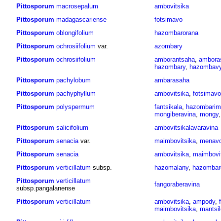
Pittosporum
macrosepalum
ambovitsika
Pittosporum
madagascariense
fotsimavo
Pittosporum
oblongifolium
hazombarorana
Pittosporum
ochrosiifolium
var.
azombary
Pittosporum
ochrosiifolium
amborantsaha
,
ambora
hazombary
,
hazombav
Pittosporum
pachylobum
ambarasaha
Pittosporum
pachyphyllum
ambovitsika
,
fotsimavo
Pittosporum
polyspermum
fantsikala
,
hazombarima
mongiberavina
,
mongy
Pittosporum
salicifolium
ambovitsikalavaravina
Pittosporum
senacia
var.
maimbovitsika
,
menav
Pittosporum
senacia
ambovitsika
,
maimbovi
Pittosporum
verticillatum
subsp.
hazomalany
,
hazombar
Pittosporum
verticillatum
fangoraberavina
subsp.pangalanense
Pittosporum
verticillatum
ambovitsika
,
ampody
,
maimbovitsika
,
mantsi