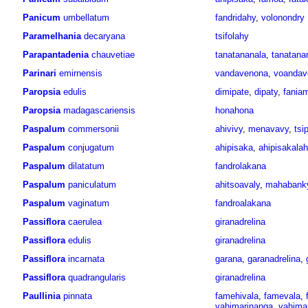
Panicum
umbellatum
fandridahy
,
volonondry
Paramelhania
decaryana
tsifolahy
Parapantadenia
chauvetiae
tanatananala
,
tanatana
Parinari
emirnensis
vandavenona
,
voandav
Paropsia
edulis
dimipate
,
dipaty
,
fania
Paropsia
madagascariensis
honahona
Paspalum
commersonii
ahivivy
,
menavavy
,
tsi
Paspalum
conjugatum
ahipisaka
,
ahipisakala
Paspalum
dilatatum
fandrolakana
Paspalum
paniculatum
ahitsoavaly
,
mahabank
Paspalum
vaginatum
fandroalakana
Passiflora
caerulea
giranadrelina
Passiflora
edulis
giranadrelina
Passiflora
incarnata
garana
,
garanadrelina
,
Passiflora
quadrangularis
giranadrelina
Paullinia
pinnata
famehivala
,
famevala
,
vahimarinanga
,
vahimar