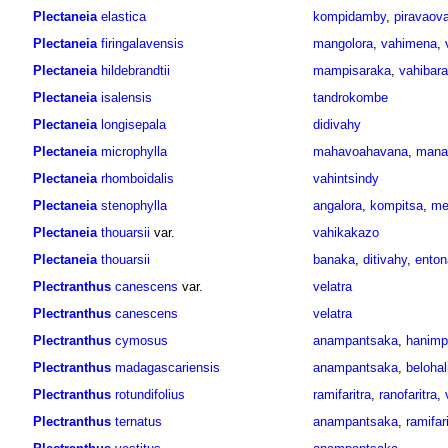
Plectaneia
elastica
kompidamby
,
piravaov
Plectaneia
firingalavensis
mangolora
,
vahimena
,
Plectaneia
hildebrandtii
mampisaraka
,
vahibara
Plectaneia
isalensis
tandrokombe
Plectaneia
longisepala
didivahy
Plectaneia
microphylla
mahavoahavana
,
mana
Plectaneia
rhomboidalis
vahintsindy
Plectaneia
stenophylla
angalora
,
kompitsa
,
me
Plectaneia
thouarsii
var.
vahikakazo
Plectaneia
thouarsii
banaka
,
ditivahy
,
enton
Plectranthus
canescens
var.
velatra
Plectranthus
canescens
velatra
Plectranthus
cymosus
anampantsaka
,
hanimp
Plectranthus
madagascariensis
anampantsaka
,
belohal
Plectranthus
rotundifolius
ramifaritra
,
ranofaritra
,
Plectranthus
ternatus
anampantsaka
,
ramifari