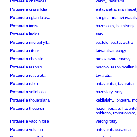
Potameia
chartacea
kangy
,
tavaratra
Potameia
crassifolia
antavaratra
,
manihazet
Potameia
eglandulosa
kangina
,
mataviavaratr
Potameia
incisa
hazosonjo
,
hazotsonjo
Potameia
lucida
sary
Potameia
microphylla
voalelo
,
voatavaratra
Potameia
nitens
taivaratrampongy
Potameia
obovata
mataviavaratravavy
Potameia
resonjo
resonjo
,
resonjokelirav
Potameia
reticulata
tavaratra
Potameia
rubra
antavaratra
,
tavaratra
Potameia
salicifolia
hazoviary
,
sary
Potameia
thouarsiana
kabijalahy
,
longotra
,
mo
Potameia
thouarsii
hazombaratra
,
hazonto
sohirano
,
trobotroboka
Potameia
vaccinifolia
varongifotsy
Potameia
velutina
antevaratraberavina