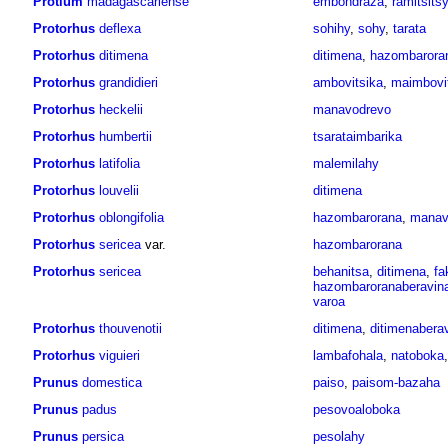
Protium
madagascariense
embondraza
,
ramitsitsy
Protorhus
deflexa
sohihy
,
sohy
,
tarata
Protorhus
ditimena
ditimena
,
hazombarora
Protorhus
grandidieri
ambovitsika
,
maimbovi
Protorhus
heckelii
manavodrevo
Protorhus
humbertii
tsarataimbarika
Protorhus
latifolia
malemilahy
Protorhus
louvelii
ditimena
Protorhus
oblongifolia
hazombarorana
,
manav
Protorhus
sericea
var.
hazombarorana
Protorhus
sericea
behanitsa
,
ditimena
,
fa
hazombaroranaberavin
varoa
Protorhus
thouvenotii
ditimena
,
ditimenabera
Protorhus
viguieri
lambafohala
,
natoboka
Prunus
domestica
paiso
,
paisom-bazaha
Prunus
padus
pesovoaloboka
Prunus
persica
pesolahy