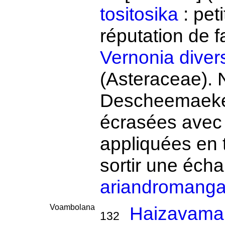
tositosika
: peti
réputation de fa
Vernonia divers
(Asteraceae). 
Descheemaeker.
écrasées avec
appliquées en t
sortir une écha
ariandromang
Voambolana
Haizavaman
132