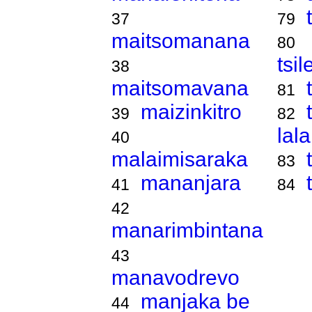
37
79
maitsomanana
80
tsi
38
maitsomavana
81
maizinkitro
39
82
lal
40
malaimisaraka
83
mananjara
41
84
42
manarimbintana
43
manavodrevo
manjaka be
44