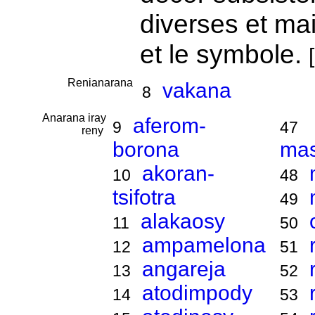
diverses et mai
et le symbole.
[
Renianarana
vakana
8
Anarana iray
aferom-
9
47
reny
borona
ma
akoran-
10
48
tsifotra
49
alakaosy
11
50
ampamelona
12
51
angareja
13
52
atodimpody
14
53