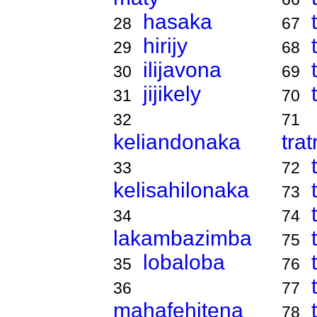
hasaka
28
67
hirijy
29
68
ilijavona
30
69
jijikely
31
70
32
71
keliandonaka
tra
33
72
kelisahilonaka
73
34
74
lakambazimba
75
lobaloba
35
76
36
77
mahafehitena
78