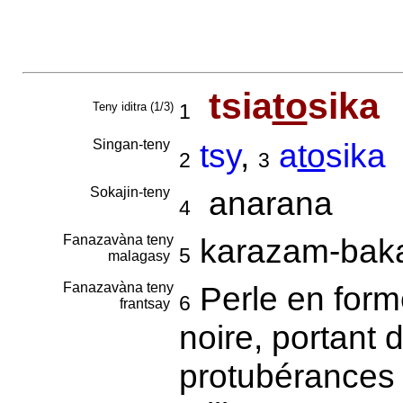
tsia
to
sika
Teny iditra (1/3)
1
Singan-teny
tsy
,
a
to
sika
2
3
Sokajin-teny
anarana
4
Fanazavàna teny
karazam-bak
5
malagasy
Fanazavàna teny
Perle en forme
6
frantsay
noire, portant 
protubérances 