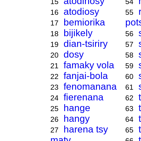
atodinosy
15
54
atodiosy
16
55
bemiorika
pot
17
bijikely
18
56
dian-tsiriry
19
57
dosy
20
58
famaky vola
21
59
fanjai-bola
22
60
fenomanana
23
61
fierenana
24
62
hange
25
63
hangy
26
64
harena tsy
27
65
maty
66