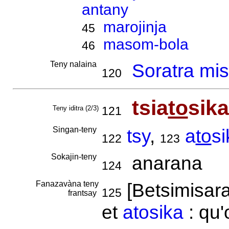
antany
marojinja
45
masom-bola
46
Teny nalaina
Soratra mis
120
tsia
to
sika
Teny iditra (2/3)
121
Singan-teny
tsy
,
a
to
si
122
123
Sokajin-teny
anarana
124
Fanazavàna teny
[Betsimisar
125
frantsay
et
atosika
: qu'