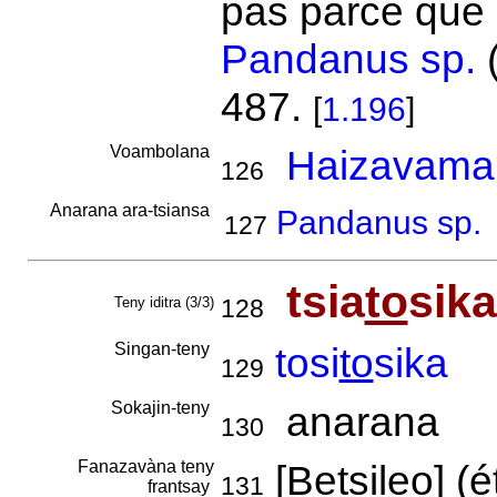
pas parce que s
Pandanus sp.
(
487.
[
1.196
]
Voambolana
Haizavama
126
Anarana ara-tsiansa
Pandanus sp.
127
tsia
to
sika
Teny iditra (3/3)
128
Singan-teny
tosi
to
sika
129
Sokajin-teny
anarana
130
Fanazavàna teny
[Betsileo] (é
131
frantsay