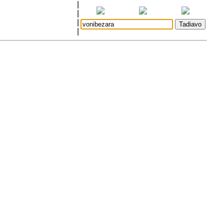
|
|
|
|