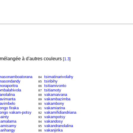
 mélangée à d'autres couleurs
[
1.3
]
masonamboatorana
tsimatinarivolahy
84
masondandy
tsiribihy
85
moraporitra
tsitiamivonto
86
ombalahivola
tsitiamoty
87
ranolalina
vakamaivana
88
ravimanta
vakambazimba
89
ravimbelo
vakambony
90
rongo firaka
vakamiarina
91
rongo vakam-potsy
vakamifidiandriana
92
sainty
vakampotsy
93
samalama
vakandosy
94
samisamy
vakandranolalina
95
sarihangy
vakanjirika
96