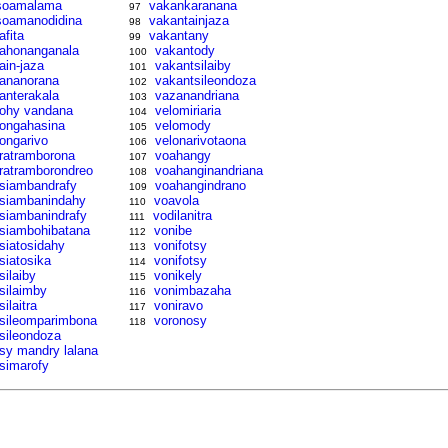
soamalama
vakankaranana
97
soamanodidina
vakantainjaza
98
afita
vakantany
99
tahonanganala
vakantody
100
tain-jaza
vakantsilaiby
101
tananorana
vakantsileondoza
102
tanterakala
vazanandriana
103
tohy vandana
velomiriaria
104
tongahasina
velomody
105
tongarivo
velonarivotaona
106
tratramborona
voahangy
107
tratramborondreo
voahanginandriana
108
tsiambandrafy
voahangindrano
109
tsiambanindahy
voavola
110
tsiambanindrafy
vodilanitra
111
tsiambohibatana
vonibe
112
tsiatosidahy
vonifotsy
113
tsiatosika
vonifotsy
114
silaiby
vonikely
115
tsilaimby
vonimbazaha
116
silaitra
voniravo
117
tsileomparimbona
voronosy
118
tsileondoza
tsy mandry lalana
tsimarofy