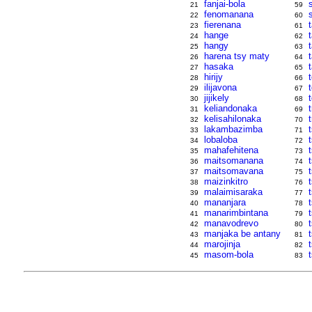
fanjai-bola
21
59
fenomanana
22
60
fierenana
t
23
61
hange
24
62
hangy
25
63
harena tsy maty
26
64
hasaka
27
65
hirijy
28
66
ilijavona
29
67
jijikely
30
68
keliandonaka
31
69
kelisahilonaka
32
70
lakambazimba
33
71
lobaloba
34
72
mahafehitena
35
73
maitsomanana
36
74
maitsomavana
37
75
maizinkitro
38
76
malaimisaraka
t
39
77
mananjara
40
78
manarimbintana
t
41
79
manavodrevo
42
80
manjaka be antany
43
81
marojinja
44
82
masom-bola
45
83