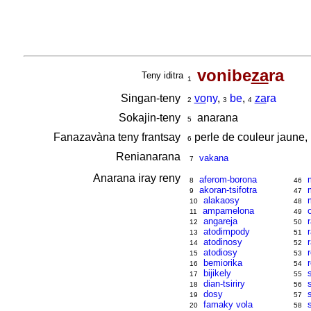
vonibe
za
ra
Teny iditra
1
Singan-teny
vo
ny
,
be
,
za
ra
2
3
4
Sokajin-teny
anarana
5
Fanazavàna teny frantsay
perle de couleur jaune,
6
Renianarana
vakana
7
Anarana iray reny
aferom-borona
8
46
akoran-tsifotra
9
47
alakaosy
10
48
ampamelona
11
49
angareja
12
50
atodimpody
13
51
atodinosy
14
52
atodiosy
15
53
bemiorika
16
54
bijikely
17
55
dian-tsiriry
18
56
dosy
19
57
famaky vola
20
58