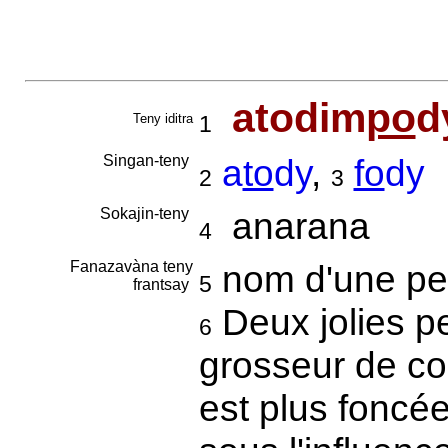
atodim
po
d
Teny iditra
1
Singan-teny
a
to
dy
,
fo
dy
2
3
Sokajin-teny
anarana
4
Fanazavàna teny
nom d'une per
5
frantsay
Deux jolies pe
6
grosseur de cou
est plus foncée