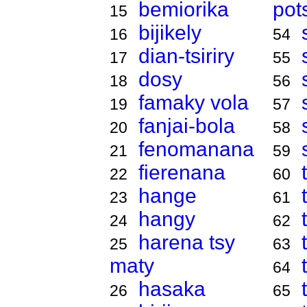
bemiorika
pot
15
bijikely
16
54
dian-tsiriry
17
55
dosy
18
56
famaky vola
19
57
fanjai-bola
20
58
fenomanana
21
59
fierenana
22
60
hange
23
61
hangy
24
62
harena tsy
25
63
maty
64
hasaka
26
65