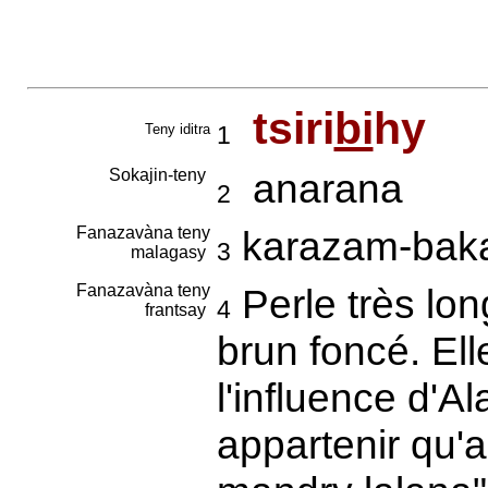
tsiri
bi
hy
Teny iditra
1
Sokajin-teny
anarana
2
Fanazavàna teny
karazam-bak
3
malagasy
Fanazavàna teny
Perle très lo
4
frantsay
brun foncé. Ell
l'influence d'A
appartenir qu'a