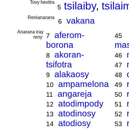
Tovy hevitra
tsilaiby
,
tsila
5
Renianarana
vakana
6
Anarana iray
aferom-
7
45
reny
borona
ma
akoran-
8
46
tsifotra
47
alakaosy
9
48
ampamelona
10
49
angareja
11
50
atodimpody
12
51
atodinosy
13
52
atodiosy
14
53