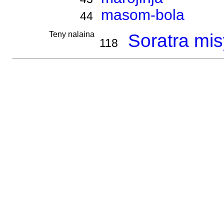
masom-bola
44
Teny nalaina
Soratra misy
118