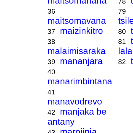
maitsomanana
78
36
79
maitsomavana
tsi
maizinkitro
37
80
38
81
malaimisaraka
lal
mananjara
39
82
40
manarimbintana
41
manavodrevo
manjaka be
42
antany
marojinja
43