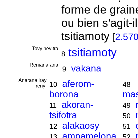
forme de graine
ou bien s'agit-
tsitiamoty
[
2.57
Tovy hevitra
tsitiamoty
8
Renianarana
vakana
9
Anarana iray
aferom-
10
48
reny
borona
ma
akoran-
11
49
tsifotra
50
alakaosy
12
51
ampamelona
13
52