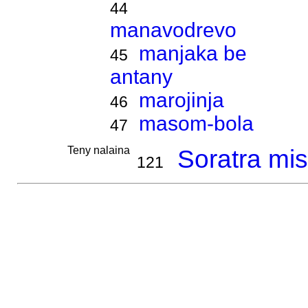
44
manavodrevo
manjaka be
45
antany
marojinja
46
masom-bola
47
Teny nalaina
Soratra mis
121