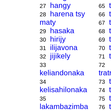
hangy
27
65
harena tsy
28
66
maty
67
hasaka
29
68
hirijy
30
69
ilijavona
31
70
jijikely
32
71
33
72
keliandonaka
tra
34
73
kelisahilonaka
74
35
75
lakambazimba
76