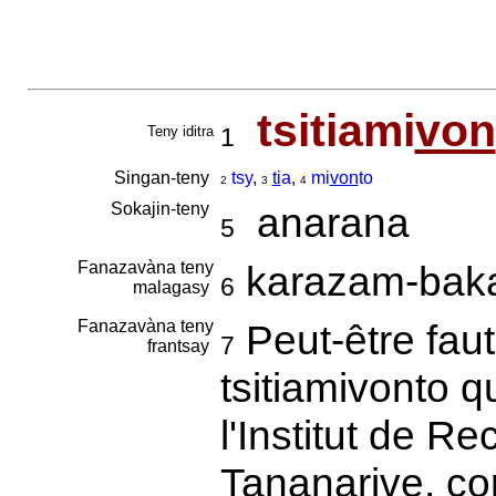
tsitiami
von
Teny iditra
1
Singan-teny
tsy
,
ti
a
,
mi
von
to
2
3
4
Sokajin-teny
anarana
5
Fanazavàna teny
karazam-bak
6
malagasy
Fanazavàna teny
Peut-être faut
7
frantsay
tsitiamivonto q
l'Institut de R
Tananarive, co