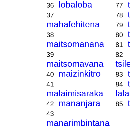
lobaloba
36
77
37
78
mahafehitena
79
38
80
maitsomanana
81
39
82
maitsomavana
tsi
maizinkitro
40
83
41
84
malaimisaraka
lal
mananjara
42
85
43
manarimbintana