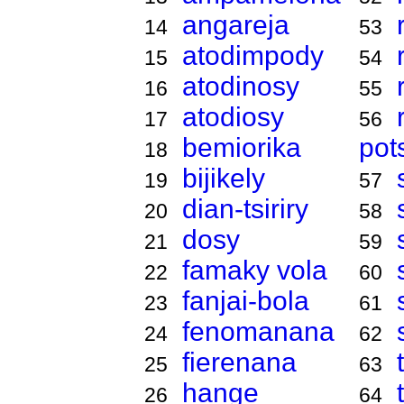
angareja
14
53
atodimpody
15
54
atodinosy
16
55
atodiosy
17
56
bemiorika
pot
18
bijikely
19
57
dian-tsiriry
20
58
dosy
21
59
famaky vola
22
60
fanjai-bola
23
61
fenomanana
24
62
fierenana
25
63
hange
26
64