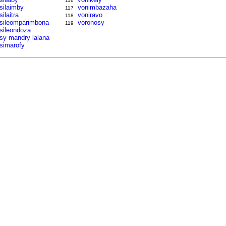
116
tsilaimby
vonimbazaha
117
silaitra
voniravo
118
tsileomparimbona
voronosy
119
tsileondoza
tsy mandry lalana
tsimarofy