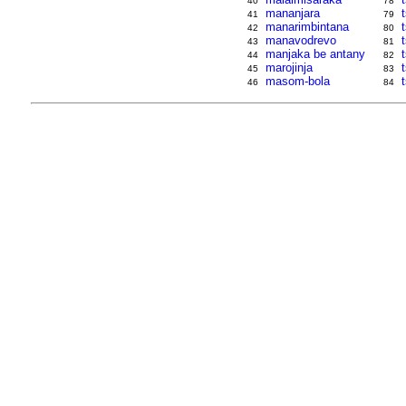
40
78
mananjara
41
79
manarimbintana
t
42
80
manavodrevo
43
81
manjaka be antany
44
82
marojinja
45
83
masom-bola
46
84