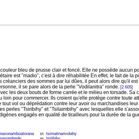
ouleur bleu de prusse clair et foncé. Elle ne possède aucun po~vo
aire est "madio", c'est à dire réhabilitée En effet, le fait de l
es créanciers des sommes par lui dûes, il peut alors dire qu'il est 
personne, il se pare alors de la perle "Vodilanitra" ronde.
[
2.605
]
vec les deux bouts de forme carrée et le milieu en torsade. Sa c
u loin pour commercer. Ils croient qu'elle protège contre toute at
tout vol ou déprédation contre leur avoir ou marchandises leur 
es perles "Tsiribihy" et "Tsilaimbihy" avec lesquelles elle s'asso
digènes engagés en qualité de tirailleurs pour la durée de la g
masonamboatorana
tsimatinarivolahy
85
masondandy
tsiribihy
86