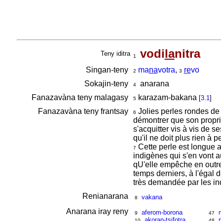
vodi
la
nitra
Teny iditra
1
Singan-teny
ma
na
votra
,
re
vo
2
3
Sokajin-teny
anarana
4
Fanazavàna teny malagasy
karazam-bakana
[
3.1
]
5
Fanazavàna teny frantsay
Jolies perles rondes de c
6
démontrer que son propriét
s'acquitter vis à vis de s
qu'il ne doit plus rien à 
Cette perle est longue a
7
indigènes qui s'en vont a
qU'elle empêche en outre 
temps derniers, à l'égal d
très demandée par les in
Renianarana
vakana
8
Anarana iray reny
aferom-borona
9
47
akoran-tsifotra
10
48