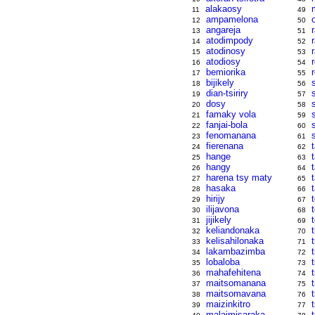
alakaosy
11
49
ampamelona
12
50
angareja
13
51
atodimpody
14
52
atodinosy
15
53
atodiosy
16
54
bemiorika
17
55
bijikely
18
56
dian-tsiriry
19
57
dosy
20
58
famaky vola
21
59
fanjai-bola
22
60
fenomanana
23
61
fierenana
t
24
62
hange
25
63
hangy
26
64
harena tsy maty
27
65
hasaka
28
66
hirijy
29
67
ilijavona
30
68
jijikely
31
69
keliandonaka
32
70
kelisahilonaka
33
71
lakambazimba
34
72
lobaloba
35
73
mahafehitena
36
74
maitsomanana
37
75
maitsomavana
38
76
maizinkitro
39
77
malaimisaraka
t