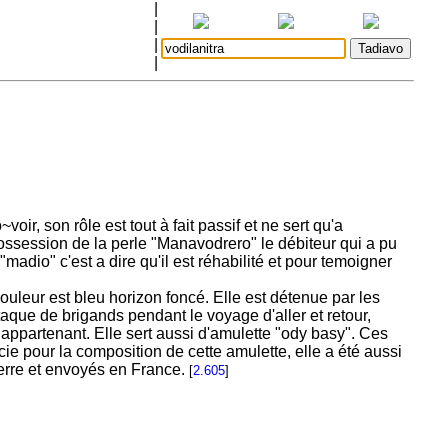
|
|
|
|
ir, son rôle est tout à fait passif et ne sert qu'a
a possession de la perle "Manavodrero" le débiteur qui a pu
"madio" c'est a dire qu'il est réhabilité et pour temoigner
ouleur est bleu horizon foncé. Elle est détenue par les
taque de brigands pendant le voyage d'aller et retour,
appartenant. Elle sert aussi d'amulette "ody basy". Ces
cie pour la composition de cette amulette, elle a été aussi
uerre et envoyés en France.
[
2.605
]