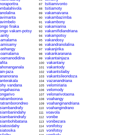
moraporitra
tsitiamivonto
87
ombalahivola
tsitiamoty
88
ranolalina
vakamaivana
89
ravimanta
vakambazimba
90
ravimbelo
vakambony
91
rongo firaka
vakamiarina
92
rongo vakam-potsy
vakamifidiandriana
93
sainty
vakampotsy
94
samalama
vakandosy
95
samisamy
vakandranolalina
96
sarihangy
vakanjirika
97
soamalama
vakankaranana
98
soamanodidina
vakantainjaza
99
afita
vakantany
100
tahonanganala
vakantody
101
tain-jaza
vakantsilaiby
102
tananorana
vakantsileondoza
103
tanterakala
vazanandriana
104
tohy vandana
velomiriaria
105
tongahasina
velomody
106
tongarivo
velonarivotaona
107
tratramborona
voahangy
108
tratramborondreo
voahanginandriana
109
tsiambandrafy
voahangindrano
110
tsiambanindahy
voavola
111
tsiambanindrafy
vonibe
112
tsiambohibatana
vonibezara
113
tsiatosidahy
vonifotsy
114
tsiatosika
vonifotsy
115
silaiby
vonikely