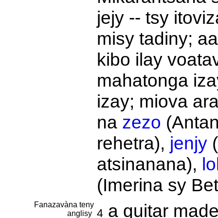
jejy -- tsy ito
misy tadiny; aa
kibo ilay voat
mahatonga iza
izay; miova ar
na
zezo
(Antan
rehetra),
jenjy
(
atsinanana),
l
(Imerina sy Bet
Fanazavàna teny
a guitar made
4
anglisy