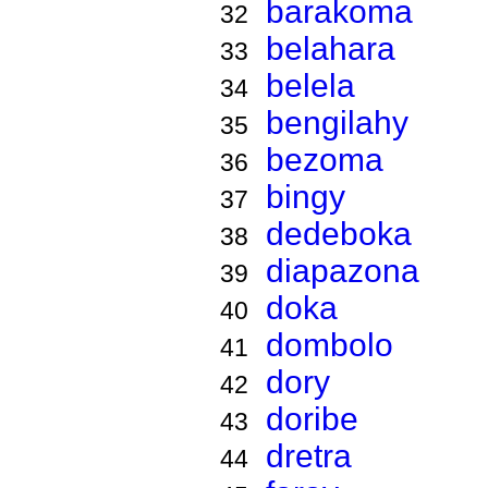
barakoma
32
belahara
33
belela
34
bengilahy
35
bezoma
36
bingy
37
dedeboka
38
diapazona
39
doka
40
dombolo
41
dory
42
doribe
43
dretra
44