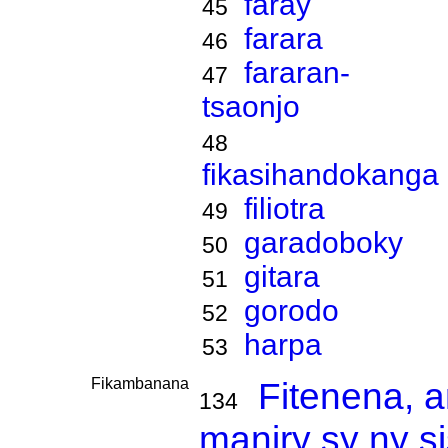
faray
45
farara
46
fararan-
47
tsaonjo
48
fikasihandokanga
filiotra
49
garadoboky
50
gitara
51
gorodo
52
harpa
53
Fikambanana
Fitenena, a
134
maniry sy ny s