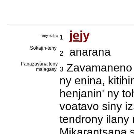
je
jy
Teny iditra
1
Sokajin-teny
anarana
2
Fanazavàna teny
Zavamaneno mi
3
malagasy
ny enina, kitihi
henjanin' ny to
voatavo siny iz
tendrony ilany
Mikarantsana s