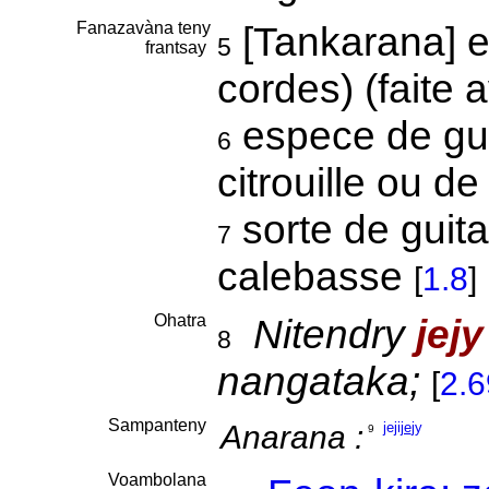
Fanazavàna teny
[Tankarana] e
5
frantsay
cordes) (faite
espece de gui
6
citrouille ou d
sorte de guita
7
calebasse
[
1.8
]
Ohatra
Nitendry
jejy
8
nangataka;
[
2.
Sampanteny
Anarana :
jeji
je
jy
9
Voambolana