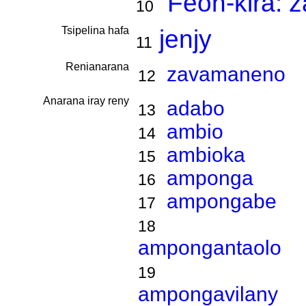
Feon-kira:
10
Tsipelina hafa
jenjy
11
Renianarana
zavamaneno
12
Anarana iray reny
adabo
13
ambio
14
ambioka
15
amponga
16
ampongabe
17
18
ampongantaolo
19
ampongavilany