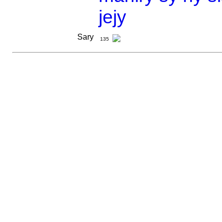
jejy
Sary
135