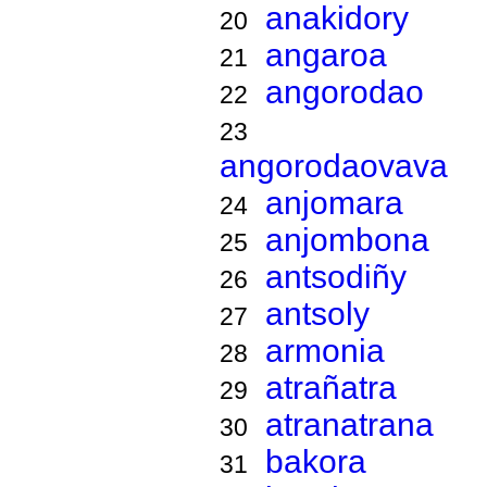
anakidory
20
angaroa
21
angorodao
22
23
angorodaovava
anjomara
24
anjombona
25
antsodiñy
26
antsoly
27
armonia
28
atrañatra
29
atranatrana
30
bakora
31