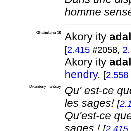
homme sensé 
Ohabolana 10
Akory ity
ada
[
2.415
#2058,
2
Akory ity
ada
hendry
.
[
2.558
Dikanteny frantsay
Qu' est-ce qu
les sages!
[
2.
Qu'est-ce que
sages !
[
2.415