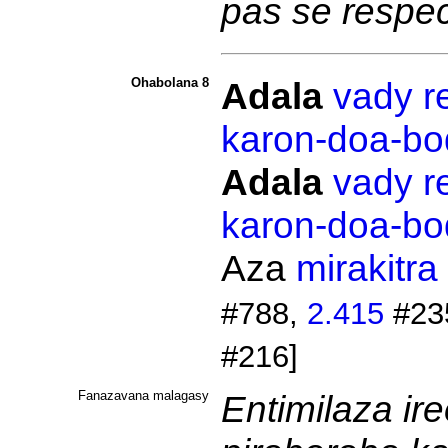
pas se respec
Ohabolana 8
Adala
vady
r
karon-doa-bo
Adala
vady
r
karon-doa-bo
Aza
mirakitra
#788,
2.415
#23
#216]
Fanazavana malagasy
Entimilaza ir