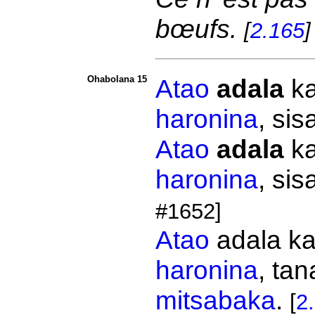
bœufs.
[
2.165
]
Ohabolana 15
Atao
adala
k
haronina
, sis
Atao
adala
k
haronina
, sis
#1652]
Atao
adala k
haronina
,
tan
mitsabaka
.
[
2