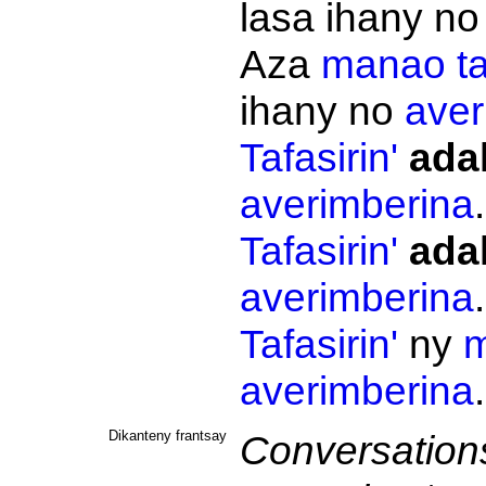
lasa ihany n
Aza
manao
ta
ihany no
aver
Tafasirin'
ada
averimberina
Tafasirin'
ada
averimberina
Tafasirin'
ny
m
averimberina
Dikanteny frantsay
Conversations