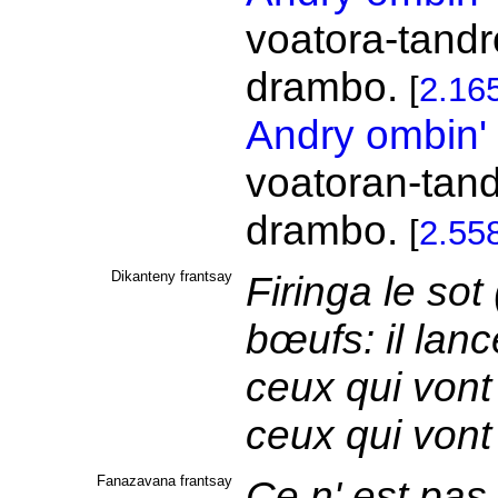
voatora-tandr
drambo.
[
2.16
Andry
ombin'
voatoran-tan
drambo.
[
2.55
Dikanteny frantsay
Firinga le sot
bœufs: il lan
ceux qui vont 
ceux qui vont
Fanazavana frantsay
Ce n' est pas a