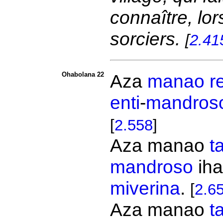
connaître, lors
sorciers.
[
2.41
Ohabolana 22
Aza
manao
r
enti
-
mandros
[
2.558
]
Aza manao
t
mandroso
iha
miverina
.
[
2.6
Aza manao
ta