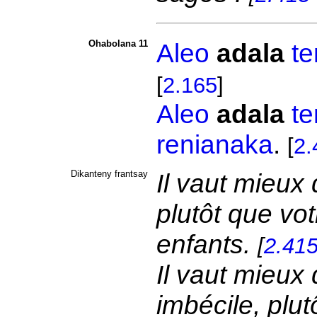
Ohabolana 11
Aleo
adala
te
[
2.165
]
Aleo
adala
te
renianaka
.
[
2.
Dikanteny frantsay
Il vaut mieux
plutôt que vo
enfants.
[
2.41
Il vaut mieux
imbécile, plu