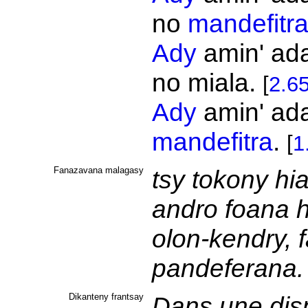
no
mandefitr
Ady
amin' ada
no miala.
[
2.6
Ady
amin' ada
mandefitra
.
[
1
Fanazavana malagasy
tsy tokony hi
andro foana h
olon-kendry, 
pandeferana
Dikanteny frantsay
Dans une dispu