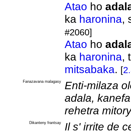
Atao
ho
adal
ka
haronina
, 
#2060]
Atao
ho
adal
ka
haronina
,
mitsabaka
.
[
2
Fanazavana malagasy
Enti-milaza o
adala, kanef
rehetra mitor
Dikanteny frantsay
Il s' irrite de 