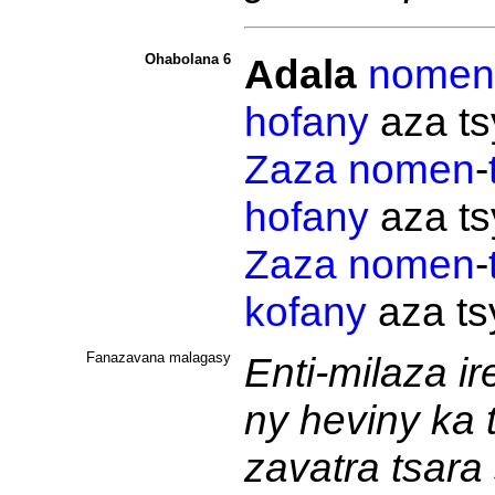
Ohabolana 6
Adala
nomen
hofany
aza t
Zaza
nomen
-
hofany
aza t
Zaza
nomen
-
kofany
aza t
Fanazavana malagasy
Enti-milaza ir
ny heviny ka 
zavatra tsara