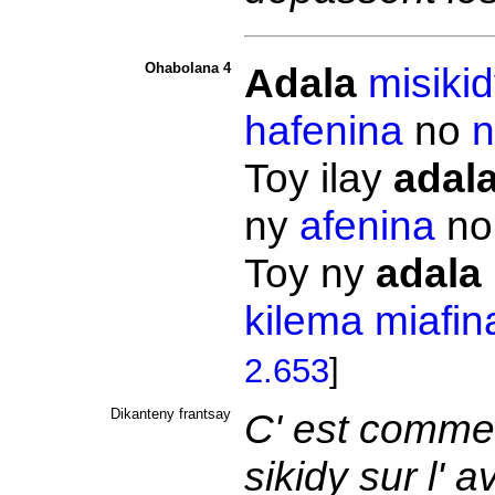
Ohabolana 4
Adala
misiki
hafenina
no
n
Toy ilay
adal
ny
afenina
n
Toy ny
adala
kilema
miafin
2.653
]
Dikanteny frantsay
C' est comme 
sikidy sur l' 