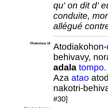
qu' on dit d' 
conduite, mont
allégué contr
Ohabolana 16
Atodiakohon-
behivavy,
nor
adala
tompo
Aza
atao
atod
nakotri-behiv
#30]