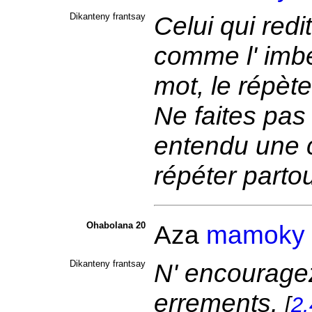
Dikanteny frantsay
Celui qui red
comme l' imbé
mot, le répèt
Ne faites pa
entendu une c
répéter partou
Ohabolana 20
Aza
mamoky
Dikanteny frantsay
N' encouragez
errements.
[
2