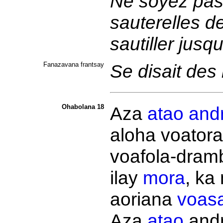
Ne soyez pas
sauterelles d
sautiller jusqu
Fanazavana frantsay
Se disait des
Ohabolana 18
Aza
atao
and
aloha
voatora
voafola-dramb
ilay
mora
, ka
aoriana
voasa
Aza
atao
andr