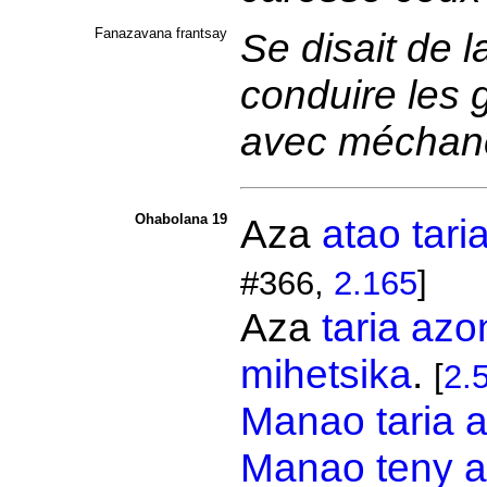
Fanazavana frantsay
Se disait de l
conduire les ge
avec méchan
Ohabolana 19
Aza
atao
tari
#366,
2.165
]
Aza
taria
azo
mihetsika
.
[
2.
Manao
taria
a
Manao
teny
a