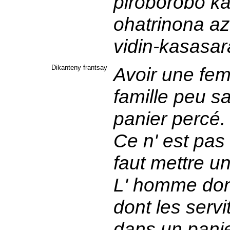
piroborobo k
ohatrinona az
vidin-kasasa
Dikanteny frantsay
Avoir une fe
famille peu s
panier percé
Ce n' est pas 
faut mettre un
L' homme don
dont les serv
dans un pani