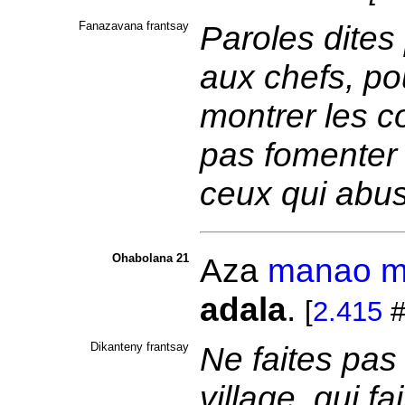
Fanazavana frantsay
Paroles dites
aux chefs, p
montrer les c
pas fomenter 
ceux qui abus
Ohabolana 21
Aza
manao
m
adala
.
[
2.415
#
Dikanteny frantsay
Ne faites pas
village, qui f