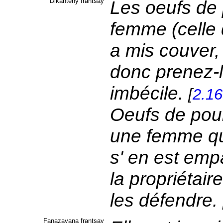
Dikanteny frantsay
Les oeufs de 
femme (celle 
a mis couver
donc prenez-le
imbécile.
[
2.1
Oeufs de poul
une femme qui
s' en est emp
la propriétair
les défendre.
Fanazavana frantsay