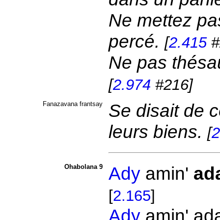
Ne mettez pas
percé.
[
2.415
#
Ne pas thésau
[
2.974
#216]
Fanazavana frantsay
Se disait de 
leurs biens.
[
2
Ohabolana 9
Ady
amin'
ad
[
2.165
]
Ady
amin' ada