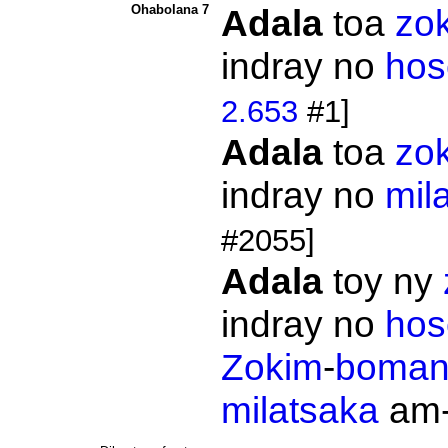
Ohabolana 7
Adala
toa
zo
indray no
hos
2.653
#1]
Adala
toa
zo
indray no
mil
#2055]
Adala
toy ny
indray no
hos
Zokim
-
boman
milatsaka
am