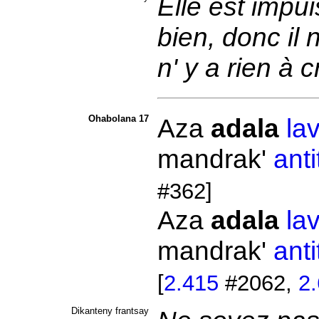
Elle est impui
bien, donc il 
n' y a rien à 
Ohabolana 17
Aza
adala
la
mandrak'
anti
#362]
Aza
adala
la
mandrak'
anti
[
2.415
#2062,
2
Dikanteny frantsay