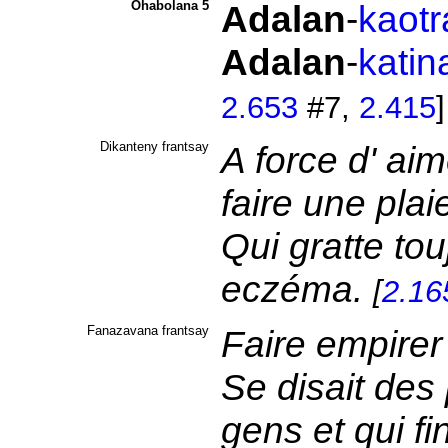
Ohabolana 5
Adalan
-
kaotr
Adalan
-
katin
2.653
#7,
2.415
]
Dikanteny frantsay
A force d' aim
faire une plai
Qui gratte tou
eczéma.
[
2.16
Fanazavana frantsay
Faire empirer
Se disait des 
gens et qui fi