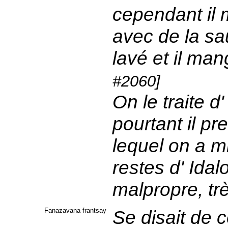
cependant il m
avec de la sau
lavé et il man
#2060]
On le traite d'
pourtant il pr
lequel on a mi
restes d' Ida
malpropre, tr
Fanazavana frantsay
Se disait de 