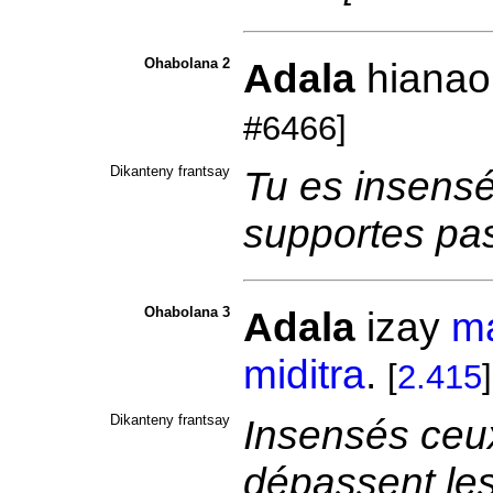
Ohabolana 2
Adala
hianao,
#6466]
Dikanteny frantsay
Tu es insensé,
supportes pas
Ohabolana 3
Adala
izay
m
miditra
.
[
2.415
]
Dikanteny frantsay
Insensés ceu
dépassent les