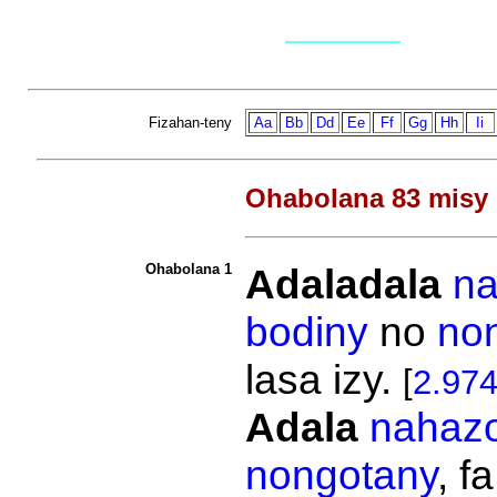
Fizahan-teny
Aa
Bb
Dd
Ee
Ff
Gg
Hh
Ii
Ohabolana 83 misy 
Ohabolana 1
Adaladala
n
bodiny
no
no
lasa izy.
[
2.97
Adala
nahaz
nongotany
, f