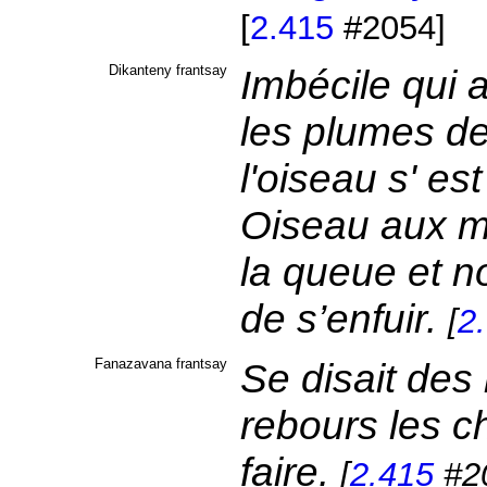
[
2.415
#2054]
Dikanteny frantsay
Imbécile qui a
les plumes de 
l'oiseau s' e
Oiseau aux ma
la queue et no
de s’enfuir.
[
2
Fanazavana frantsay
Se disait des 
rebours les ch
faire.
[
2.415
#2