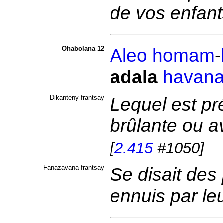
de vos enfan
Ohabolana 12
Aleo
homam
-
adala
havan
Dikanteny frantsay
Lequel est pré
brûlante ou a
[
2.415
#1050]
Fanazavana frantsay
Se disait des
ennuis par le