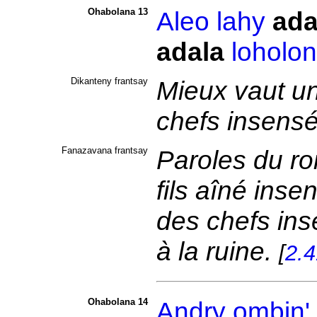
Ohabolana 13
Aleo
lahy
ada
adala
loholo
Dikanteny frantsay
Mieux vaut un
chefs insens
Fanazavana frantsay
Paroles du ro
fils aîné inse
des chefs in
à la ruine.
[
2.
Ohabolana 14
Andry
ombin'